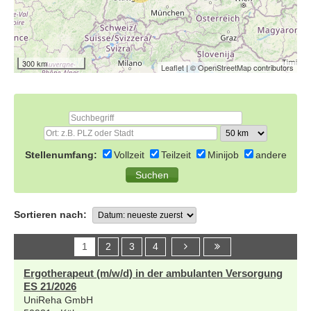
300 km
Leaflet
| ©
OpenStreetMap
contributors
Stellenumfang:
Vollzeit
Teilzeit
Minijob
andere
Sortieren nach:
1
2
3
4
Ergotherapeut (m/w/d) in der ambulanten Versorgung
ES 21/2026
UniReha GmbH