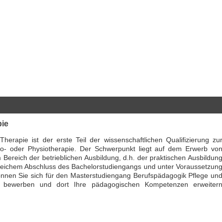
pie
herapie ist der erste Teil der wissenschaftlichen Qualifizierung zu
rgo- oder Physiotherapie. Der Schwerpunkt liegt auf dem Erwerb vo
ereich der betrieblichen Ausbildung, d.h. der praktischen Ausbildun
greichem Abschluss des Bachelorstudiengangs und unter Voraussetzun
nnen Sie sich für den Masterstudiengang Berufspädagogik Pflege un
d bewerben und dort Ihre pädagogischen Kompetenzen erweiter