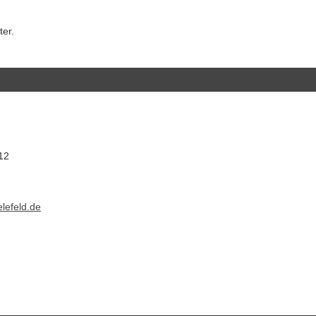
er.
12
lefeld.de