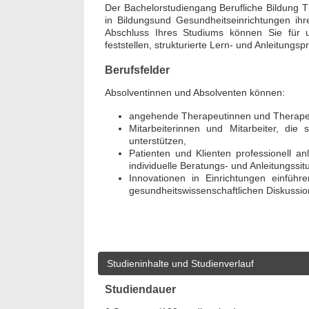
Der Bachelorstudiengang Berufliche Bildung The
in Bildungsund Gesundheitseinrichtungen ih
Abschluss Ihres Studiums können Sie für un
feststellen, strukturierte Lern- und Anleitungs
Berufsfelder
Absolventinnen und Absolventen können:
angehende Therapeutinnen und Therapeute
Mitarbeiterinnen und Mitarbeiter, die
unterstützen,
Patienten und Klienten professionell a
individuelle Beratungs- und Anleitungssit
Innovationen in Einrichtungen einfüh
gesundheitswissenschaftlichen Diskussion
Studieninhalte und Studienverlauf
Studiendauer