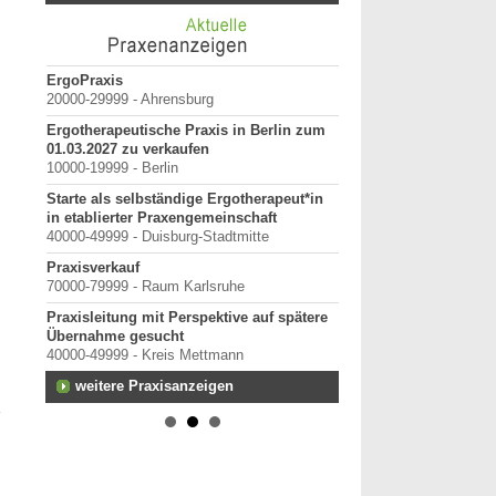
erpunkt
ErgoPraxis
Bewerbung um einen P
20000-29999 - Ahrensburg
September 2026
Berlin/ Mitte
Ergotherapeutische Praxis in Berlin zum
anten
01.03.2027 zu verkaufen
weitere Praktiku
10000-19999 - Berlin
Starte als selbständige Ergotherapeut*in
in etablierter Praxengemeinschaft
rtal
40000-49999 - Duisburg-Stadtmitte
Praxisverkauf
70000-79999 - Raum Karlsruhe
terung
Praxisleitung mit Perspektive auf spätere
Übernahme gesucht
40000-49999 - Kreis Mettmann
h-
weitere Praxisanzeigen
 oder
e
n