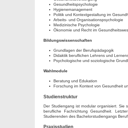
Gesundheitspsychologie
Hygienemanagement
Politik und Kontextgestaltung im Gesund
Arbeits- und Organisationspsychologie
Bewer
Medizinische Psychologie
Septe
Ökonomie und Recht im Gesundheitswe
Berlin/
we
Bildungswissenschaften
Grundlagen der Berufspädagogik
Didaktik beruflichen Lehrens und Lernen
Psychologische und soziologische Grund
Wahlmodule
Beratung und Edukation
Forschung im Kontext von Gesundheit un
Studienstruktur
Der Studiengang ist modular organisiert. Sie 
berufliche Fachrichtung Gesundheit. Letzte
Studierenden des Bachelorstudiengangs Berufli
Praxisstudien