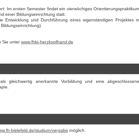
Attraktive Stelle sucht Therapeut & 
ert: Im ersten Semester findet ein vierwöchiges Orientierungspraktiku
Monatsgehalt
 einer Bildungseinrichtung statt.
13507 - Berlin
ie Entwicklung und Durchführung eines eigenständigen Projektes i
weitere Stellenangebote
 Bildungseinrichtung).
n Sie unter
www.fhbi-herzkopfhand.de
 als gleichwertig anerkannte Vorbildung und eine abgeschlossen
apie.
w.fh-bielefeld.de/studium/vergabe
möglich.