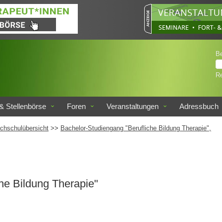
B
Re
& Stellenbörse
Foren
Veranstaltungen
Adressbuch
chschulübersicht
>>
Bachelor-Studiengang "Berufliche Bildung Therapie",
he Bildung Therapie"