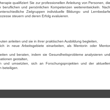
rapie qualifiziert Sie zur professionellen Anleitung von Personen, di
re beruflichen und persönlichen Kompetenzen weiterentwickeln. Nac
terschiedliche Zielgruppen individuelle Bildungs- und Lernbedarf
prozesse steuern und deren Erfolg evaluieren.
n anleiten und sie in ihrer praktischen Ausbildung begleiten,
 sich in neue Arbeitsgebiete einarbeiten, als Mentorin oder Mento
nleiten und beraten, indem sie Gesundheitsprobleme analysieren un
uationen gestalten,
ren und umsetzten, sich an Forschungsprojekten und der aktuelle
 beteiligen.