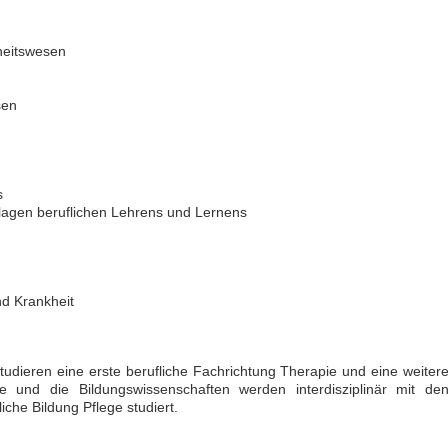
heitswesen
bung um einen Praktikumsplatz für
Ergotherapeut:in (m/w/d) mit Schw
mber 2026
Kindertherapie
sen
 Mitte
25996 - Wenningstedt
itere Praktikumsgesuche
Ergotherapeut (m/w/d) in der ambul
Versorgung ES 21/2026
50931 - Köln
s
Ergotherapeut (m/w/d) Station
lagen beruflichen Lehrens und Lernens
Altersmedizin und Neurologie Weye
ES 22/2026
50931 - Köln
Ergotherapeut*in (m/w/d) zur Erwei
unseres Teams gesucht
d Krankheit
74731 - Walldürn
Ergotherapeut (m/w/d) für psychisc
funktionelle Behandlung in Teilzeit
studieren eine erste berufliche Fachrichtung Therapie und eine weiter
Vollzeit
re und die Bildungswissenschaften werden interdisziplinär mit de
20144 - Hamburg
che Bildung Pflege studiert.
Ergotherapeut (m/w/d)
29221 - Celle