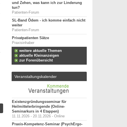
e
und Zehen, was kann ich zur Linderung
tun?
h
Patienten-Forum
e
SL-Band Ödem - ich komme einfach nicht
weiter
Patienten-Forum
Privatpatienten Sätze
Praxisinhaber
weitere aktuelle Themen
r
aktuelle Kleinanzeigen
zur Forenübersicht
d
n
Veranstaltungskalender
Existenzgründungsseminar für
Heilmittelerbringende (Online-
Seminarkurs in 4 Etappen)
11.11.2026 - 20.11.2026 - Online
Praxis-Kompetenz-Seminar (PsychErgo-