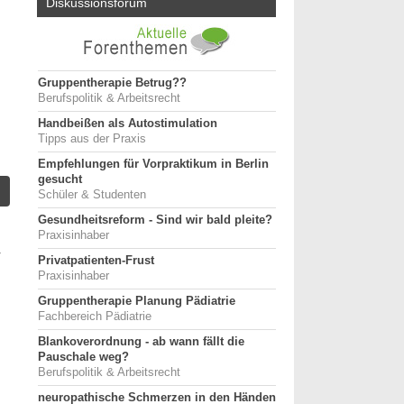
Diskussionsforum
Gruppentherapie Betrug??
Berufspolitik & Arbeitsrecht
Handbeißen als Autostimulation
Tipps aus der Praxis
Empfehlungen für Vorpraktikum in Berlin
gesucht
Schüler & Studenten
Gesundheitsreform - Sind wir bald pleite?
Praxisinhaber
r
Privatpatienten-Frust
n
Praxisinhaber
g
Gruppentherapie Planung Pädiatrie
g
Fachbereich Pädiatrie
d
n
Blankoverordnung - ab wann fällt die
Pauschale weg?
Berufspolitik & Arbeitsrecht
neuropathische Schmerzen in den Händen