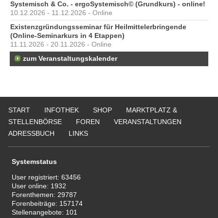
Systemisch & Co. - ergoSystemisch© (Grundkurs) - online!
10.12.2026 - 11.12.2026 - Online
Existenzgründungsseminar für Heilmittelerbringende
(Online-Seminarkurs in 4 Etappen)
11.11.2026 - 20.11.2026 - Online
zum Veranstaltungskalender
START
INFOTHEK
SHOP
MARKTPLATZ &
STELLENBÖRSE
FOREN
VERANSTALTUNGEN
ADRESSBUCH
LINKS
Systemstatus
User registriert:
63456
User online:
1932
Forenthemen:
29787
Forenbeiträge:
157174
Stellenangebote:
101