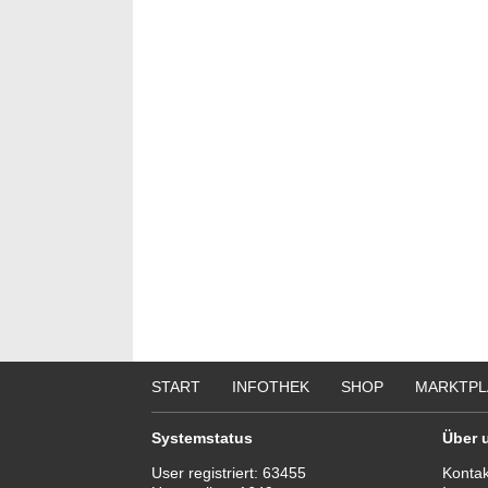
START
INFOTHEK
SHOP
MARKTPL
Systemstatus
Über 
User registriert:
63455
Kontak