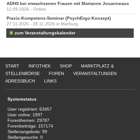
ADHS bei erwachsenen Frauen mit Marianne Jouanneaux
12.09.2026 - Online
Praxis-Kompetenz-Seminar (PsychErgo-Konzept)
27.11.2026 - 28.11.2026 in Marburg
zum Veranstaltungskalender
START
INFOTHEK
SHOP
MARKTPLATZ &
STELLENBÖRSE
FOREN
VERANSTALTUNGEN
ADRESSBUCH
LINKS
Systemstatus
User registriert:
63457
User online:
1997
Forenthemen:
29787
Forenbeiträge:
157174
Stellenangebote:
99
Stellengesuche:
0