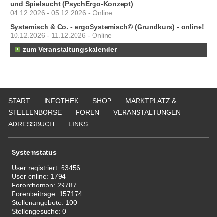
und Spielsucht (PsychErgo-Konzept)
04.12.2026 - 05.12.2026 - Online
Systemisch & Co. - ergoSystemisch© (Grundkurs) - online!
10.12.2026 - 11.12.2026 - Online
zum Veranstaltungskalender
START
INFOTHEK
SHOP
MARKTPLATZ &
STELLENBÖRSE
FOREN
VERANSTALTUNGEN
ADRESSBUCH
LINKS
Systemstatus
User registriert:
63456
User online:
1794
Forenthemen:
29787
Forenbeiträge:
157174
Stellenangebote:
100
Stellengesuche:
0