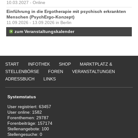
10.03.2027 - Online
Einführung in die Ergotherapie mit psychisch erkrankten
Menschen (PsychErgo-Konzept)
11.09.2026 - 13.09.2026 in Berlin
zum Veranstaltungskalender
START
INFOTHEK
SHOP
MARKTPLATZ &
STELLENBÖRSE
FOREN
VERANSTALTUNGEN
ADRESSBUCH
LINKS
Systemstatus
User registriert:
63457
User online:
1582
Forenthemen:
29787
Forenbeiträge:
157174
Stellenangebote:
100
Stellengesuche:
0