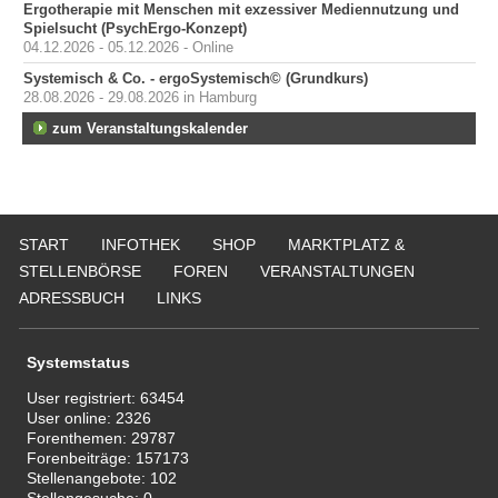
Ergotherapie mit Menschen mit exzessiver Mediennutzung und
Spielsucht (PsychErgo-Konzept)
04.12.2026 - 05.12.2026 - Online
Systemisch & Co. - ergoSystemisch© (Grundkurs)
28.08.2026 - 29.08.2026 in Hamburg
zum Veranstaltungskalender
START
INFOTHEK
SHOP
MARKTPLATZ &
STELLENBÖRSE
FOREN
VERANSTALTUNGEN
ADRESSBUCH
LINKS
Systemstatus
User registriert:
63454
User online:
2326
Forenthemen:
29787
Forenbeiträge:
157173
Stellenangebote:
102