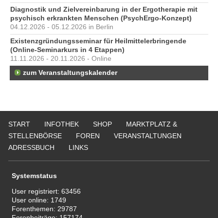
Diagnostik und Zielvereinbarung in der Ergotherapie mit
psychisch erkrankten Menschen (PsychErgo-Konzept)
04.12.2026 - 05.12.2026 in Berlin
Existenzgründungsseminar für Heilmittelerbringende
(Online-Seminarkurs in 4 Etappen)
11.11.2026 - 20.11.2026 - Online
zum Veranstaltungskalender
START
INFOTHEK
SHOP
MARKTPLATZ &
STELLENBÖRSE
FOREN
VERANSTALTUNGEN
ADRESSBUCH
LINKS
Systemstatus
User registriert:
63456
User online:
1749
Forenthemen:
29787
Forenbeiträge:
157174