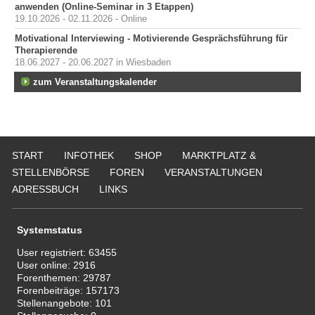
anwenden (Online-Seminar in 3 Etappen)
19.10.2026 - 02.11.2026 - Online
Motivational Interviewing - Motivierende Gesprächsführung für
Therapierende
18.06.2027 - 20.06.2027 in Wiesbaden
zum Veranstaltungskalender
START
INFOTHEK
SHOP
MARKTPLATZ &
STELLENBÖRSE
FOREN
VERANSTALTUNGEN
ADRESSBUCH
LINKS
Systemstatus
User registriert:
63455
User online:
2916
Forenthemen:
29787
Forenbeiträge:
157173
Stellenangebote:
101