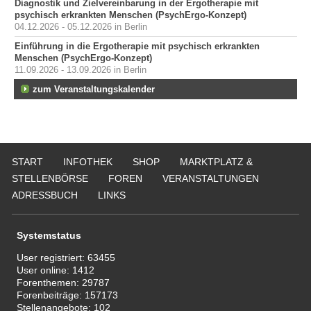
Diagnostik und Zielvereinbarung in der Ergotherapie mit
psychisch erkrankten Menschen (PsychErgo-Konzept)
04.12.2026 - 05.12.2026 in Berlin
Einführung in die Ergotherapie mit psychisch erkrankten
Menschen (PsychErgo-Konzept)
11.09.2026 - 13.09.2026 in Berlin
zum Veranstaltungskalender
START
INFOTHEK
SHOP
MARKTPLATZ &
STELLENBÖRSE
FOREN
VERANSTALTUNGEN
ADRESSBUCH
LINKS
Systemstatus
User registriert:
63455
User online:
1412
Forenthemen:
29787
Forenbeiträge:
157173
Stellenangebote:
102