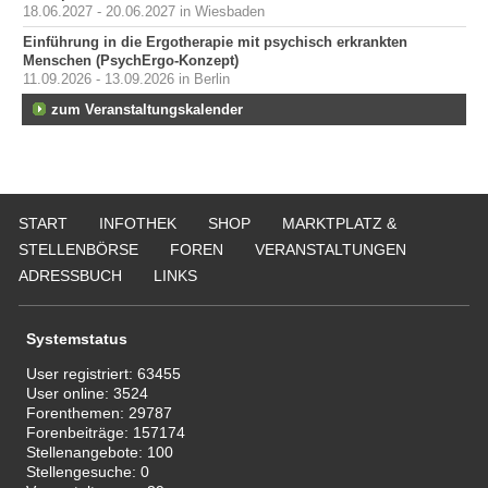
18.06.2027 - 20.06.2027 in Wiesbaden
Einführung in die Ergotherapie mit psychisch erkrankten
Menschen (PsychErgo-Konzept)
11.09.2026 - 13.09.2026 in Berlin
zum Veranstaltungskalender
START
INFOTHEK
SHOP
MARKTPLATZ &
STELLENBÖRSE
FOREN
VERANSTALTUNGEN
ADRESSBUCH
LINKS
Systemstatus
User registriert:
63455
User online:
3524
Forenthemen:
29787
Forenbeiträge:
157174
Stellenangebote:
100
Stellengesuche:
0