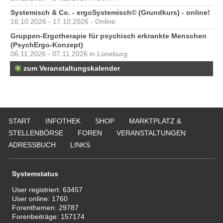
Systemisch & Co. - ergoSystemisch© (Grundkurs) - online!
16.10.2026 - 17.10.2026 - Online
Gruppen-Ergotherapie für psychisch erkrankte Menschen
(PsychErgo-Konzept)
06.11.2026 - 07.11.2026 in Lüneburg
zum Veranstaltungskalender
START
INFOTHEK
SHOP
MARKTPLATZ &
STELLENBÖRSE
FOREN
VERANSTALTUNGEN
ADRESSBUCH
LINKS
Systemstatus
User registriert:
63457
User online:
1760
Forenthemen:
29787
Forenbeiträge:
157174