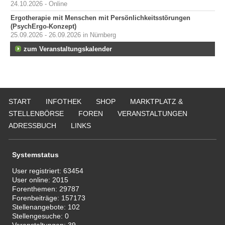
24.10.2026 - Online
Ergotherapie mit Menschen mit Persönlichkeitsstörungen
(PsychErgo-Konzept)
25.09.2026 - 26.09.2026 in Nürnberg
zum Veranstaltungskalender
START
INFOTHEK
SHOP
MARKTPLATZ &
STELLENBÖRSE
FOREN
VERANSTALTUNGEN
ADRESSBUCH
LINKS
Systemstatus
User registriert:
63454
User online:
2015
Forenthemen:
29787
Forenbeiträge:
157173
Stellenangebote:
102
Stellengesuche:
0