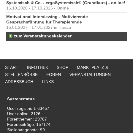
Systemisch & Co. - ergoSystemisch© (Grundkurs) - online!
16.10.2026 - 17.10.2026 - Online
Motivational Interviewing - Motivierende
Gesprächsführung für Therapierende
15.01.2027 - 17.01.2027 in Hanau
zum Veranstaltungskalender
START
INFOTHEK
SHOP
MARKTPLATZ &
STELLENBÖRSE
FOREN
VERANSTALTUNGEN
ADRESSBUCH
LINKS
Systemstatus
User registriert:
63457
User online:
2126
Forenthemen:
29787
Forenbeiträge:
157174
Stellenangebote:
99