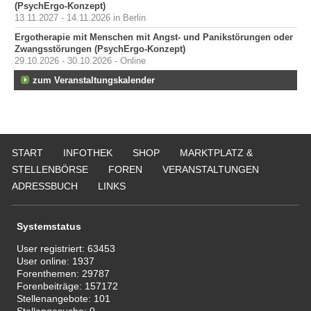
(PsychErgo-Konzept)
13.11.2027 - 14.11.2026 in Berlin
Ergotherapie mit Menschen mit Angst- und Panikstörungen oder
Zwangsstörungen (PsychErgo-Konzept)
29.10.2026 - 30.10.2026 - Online
zum Veranstaltungskalender
START
INFOTHEK
SHOP
MARKTPLATZ &
STELLENBÖRSE
FOREN
VERANSTALTUNGEN
ADRESSBUCH
LINKS
Systemstatus
User registriert:
63453
User online:
1937
Forenthemen:
29787
Forenbeiträge:
157172
Stellenangebote:
101