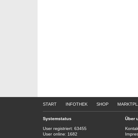
START
INFOTHEK
SHOP
MARKTPL
Systemstatus
Über 
User registriert:
63455
Kontak
User online:
1682
Impre