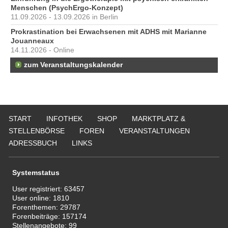
Menschen (PsychErgo-Konzept)
11.09.2026 - 13.09.2026 in Berlin
Prokrastination bei Erwachsenen mit ADHS mit Marianne
Jouanneaux
14.11.2026 - Online
zum Veranstaltungskalender
START
INFOTHEK
SHOP
MARKTPLATZ &
STELLENBÖRSE
FOREN
VERANSTALTUNGEN
ADRESSBUCH
LINKS
Systemstatus
User registriert:
63457
User online:
1810
Forenthemen:
29787
Forenbeiträge:
157174
Stellenangebote:
99