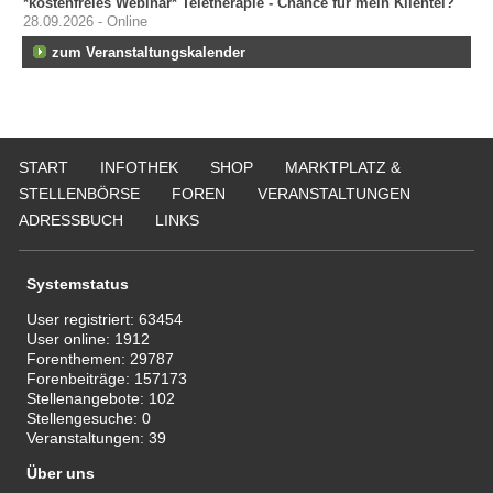
*kostenfreies Webinar* Teletherapie - Chance für mein Klientel?
28.09.2026 - Online
zum Veranstaltungskalender
START
INFOTHEK
SHOP
MARKTPLATZ &
STELLENBÖRSE
FOREN
VERANSTALTUNGEN
ADRESSBUCH
LINKS
Systemstatus
User registriert:
63454
User online:
1912
Forenthemen:
29787
Forenbeiträge:
157173
Stellenangebote:
102
Stellengesuche:
0
Veranstaltungen:
39
Über uns