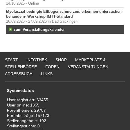
14.10.2026 - Online
Myofaszial bedingte Ellbogenschmerzen, erkennen-untersuchen-
behandeln- Workshop IMTT-Standard
26.09.2026 - 27.09.2026 in Bad Säckingen
zum Veranstaltungskalender
START
INFOTHEK
SHOP
MARKTPLATZ &
STELLENBÖRSE
FOREN
VERANSTALTUNGEN
ADRESSBUCH
LINKS
Systemstatus
User registriert:
63455
User online:
1355
Forenthemen:
29787
Forenbeiträge:
157173
Stellenangebote:
102
Stellengesuche:
0