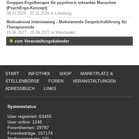
Gruppen-Ergotherapie für psychisch erkrankte Menschen
(PsychErgo-Konzept)
06.11.2026 - 07.11.2026 in Lüneburg
Motivational Interviewing - Motivierende Gesprächsführung für
Therapierende
18.06.2027 - 20.06.2027 in Wiesbaden
zum Veranstaltungskalender
START
INFOTHEK
SHOP
MARKTPLATZ &
STELLENBÖRSE
FOREN
VERANSTALTUNGEN
ADRESSBUCH
LINKS
Systemstatus
User registriert:
63455
User online:
1245
Forenthemen:
29787
Forenbeiträge:
157174
Stellenangebote:
101