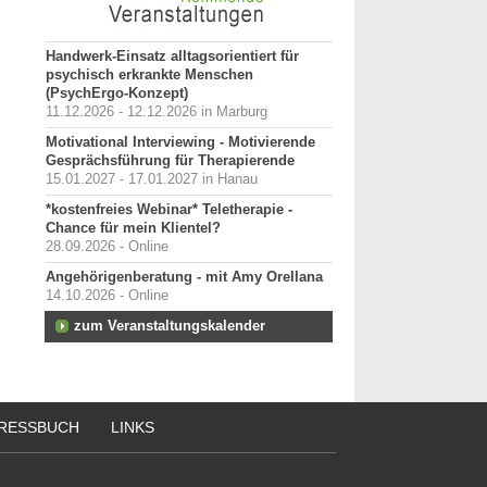
Handwerk-Einsatz alltagsorientiert für
psychisch erkrankte Menschen
(PsychErgo-Konzept)
11.12.2026 - 12.12.2026 in Marburg
Motivational Interviewing - Motivierende
Gesprächsführung für Therapierende
15.01.2027 - 17.01.2027 in Hanau
*kostenfreies Webinar* Teletherapie -
Chance für mein Klientel?
28.09.2026 - Online
Angehörigenberatung - mit Amy Orellana
14.10.2026 - Online
zum Veranstaltungskalender
RESSBUCH
LINKS