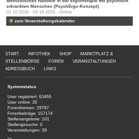
Methodisches Handeln in der Ergotherapie mit psychisch
erkrankten Menschen (PsychErgo-Konzept)
02.10.2026 - 03.10.2026 - Online
zum Veranstaltungskalender
START
INFOTHEK
SHOP
MARKTPLATZ &
STELLENBÖRSE
FOREN
VERANSTALTUNGEN
ADRESSBUCH
LINKS
Systemstatus
User registriert:
63455
User online:
35
Forenthemen:
29787
Forenbeiträge:
157174
Stellenangebote:
101
Stellengesuche:
0
Veranstaltungen:
39