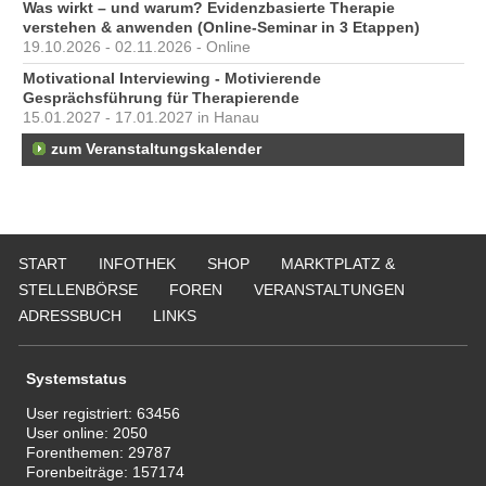
Was wirkt – und warum? Evidenzbasierte Therapie
verstehen & anwenden (Online-Seminar in 3 Etappen)
19.10.2026 - 02.11.2026 - Online
Motivational Interviewing - Motivierende
Gesprächsführung für Therapierende
15.01.2027 - 17.01.2027 in Hanau
zum Veranstaltungskalender
START
INFOTHEK
SHOP
MARKTPLATZ &
STELLENBÖRSE
FOREN
VERANSTALTUNGEN
ADRESSBUCH
LINKS
Systemstatus
User registriert:
63456
User online:
2050
Forenthemen:
29787
Forenbeiträge:
157174