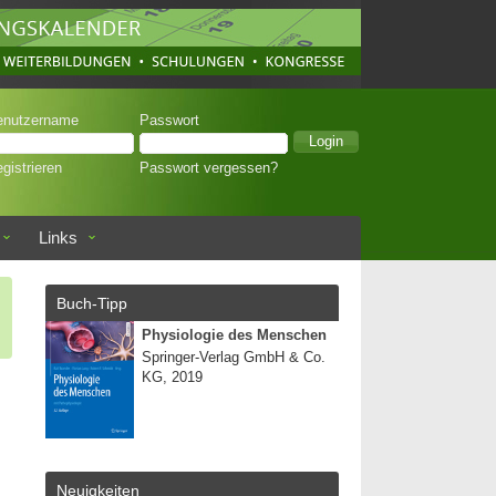
enutzername
Passwort
gistrieren
Passwort vergessen?
Links
Buch-Tipp
Physiologie des Menschen
Springer-Verlag GmbH & Co.
KG, 2019
Neuigkeiten