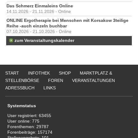
Das Schmerz Einmaleins Online
14.11.2026 - 21.11.2026 - Online
ONLINE Ergotherapie bei Menschen mit Korsakow 3teilige
Reihe -auch einzeln buchbar
07.10.2026 - 21.10.2026 - Online
zum Veranstaltungskalender
START
INFOTHEK
SHOP
MARKTPLATZ &
STELLENBÖRSE
FOREN
VERANSTALTUNGEN
ADRESSBUCH
LINKS
Systemstatus
User registriert:
63455
User online:
775
Forenthemen:
29787
Forenbeiträge:
157174
Stellenangebote:
101