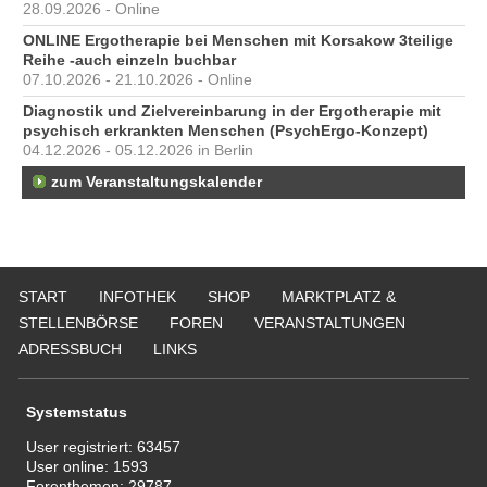
28.09.2026 - Online
ONLINE Ergotherapie bei Menschen mit Korsakow 3teilige
Reihe -auch einzeln buchbar
07.10.2026 - 21.10.2026 - Online
Diagnostik und Zielvereinbarung in der Ergotherapie mit
psychisch erkrankten Menschen (PsychErgo-Konzept)
04.12.2026 - 05.12.2026 in Berlin
zum Veranstaltungskalender
START
INFOTHEK
SHOP
MARKTPLATZ &
STELLENBÖRSE
FOREN
VERANSTALTUNGEN
ADRESSBUCH
LINKS
Systemstatus
User registriert:
63457
User online:
1593
Forenthemen:
29787