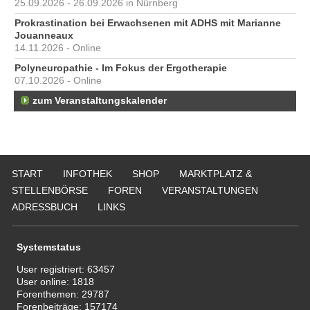
25.09.2026 - 26.09.2026 in Nürnberg
Prokrastination bei Erwachsenen mit ADHS mit Marianne
Jouanneaux
14.11.2026 - Online
Polyneuropathie - Im Fokus der Ergotherapie
07.10.2026 - Online
zum Veranstaltungskalender
START
INFOTHEK
SHOP
MARKTPLATZ &
STELLENBÖRSE
FOREN
VERANSTALTUNGEN
ADRESSBUCH
LINKS
Systemstatus
User registriert:
63457
User online:
1818
Forenthemen:
29787
Forenbeiträge:
157174