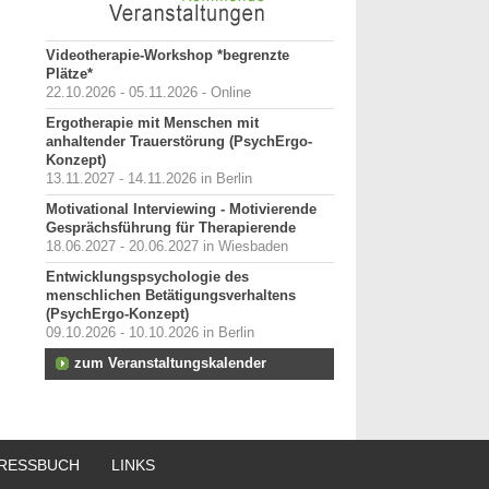
Videotherapie-Workshop *begrenzte
Plätze*
22.10.2026 - 05.11.2026 - Online
Ergotherapie mit Menschen mit
anhaltender Trauerstörung (PsychErgo-
Konzept)
13.11.2027 - 14.11.2026 in Berlin
Motivational Interviewing - Motivierende
Gesprächsführung für Therapierende
18.06.2027 - 20.06.2027 in Wiesbaden
Entwicklungspsychologie des
menschlichen Betätigungsverhaltens
(PsychErgo-Konzept)
09.10.2026 - 10.10.2026 in Berlin
zum Veranstaltungskalender
RESSBUCH
LINKS