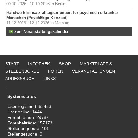
09.10.2026 - 10.10.2026 in Berlin
Handwerk-Einsatz alltagsorientiert für psychisch erkrankte
Menschen (PsychErgo-Konzept)
11.12.2026 - 12.12.2026 in Marburg
zum Veranstaltungskalender
START
INFOTHEK
SHOP
MARKTPLATZ &
STELLENBÖRSE
FOREN
VERANSTALTUNGEN
ADRESSBUCH
LINKS
Systemstatus
User registriert:
63453
User online:
1444
Forenthemen:
29787
Forenbeiträge:
157173
Stellenangebote:
101
Stellengesuche:
0