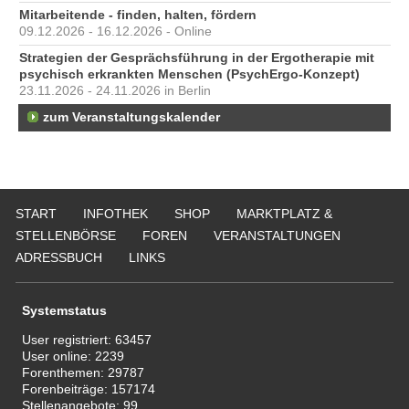
Mitarbeitende - finden, halten, fördern
09.12.2026 - 16.12.2026 - Online
Strategien der Gesprächsführung in der Ergotherapie mit
psychisch erkrankten Menschen (PsychErgo-Konzept)
23.11.2026 - 24.11.2026 in Berlin
zum Veranstaltungskalender
START
INFOTHEK
SHOP
MARKTPLATZ &
STELLENBÖRSE
FOREN
VERANSTALTUNGEN
ADRESSBUCH
LINKS
Systemstatus
User registriert:
63457
User online:
2239
Forenthemen:
29787
Forenbeiträge:
157174
Stellenangebote:
99