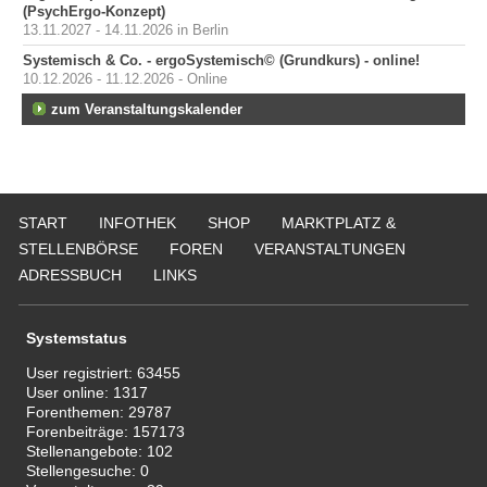
(PsychErgo-Konzept)
13.11.2027 - 14.11.2026 in Berlin
Systemisch & Co. - ergoSystemisch© (Grundkurs) - online!
10.12.2026 - 11.12.2026 - Online
zum Veranstaltungskalender
START
INFOTHEK
SHOP
MARKTPLATZ &
STELLENBÖRSE
FOREN
VERANSTALTUNGEN
ADRESSBUCH
LINKS
Systemstatus
User registriert:
63455
User online:
1317
Forenthemen:
29787
Forenbeiträge:
157173
Stellenangebote:
102
Stellengesuche:
0