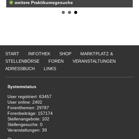
weitere Praktikumsgesuche
Er
Br
79
Er
Kr
51
Er
START
INFOTHEK
SHOP
MARKTPLATZ &
ge
50
STELLENBÖRSE
FOREN
VERANSTALTUNGEN
ADRESSBUCH
LINKS
We
Er
22
Systemstatus
Er
25
User registriert:
63457
User online:
2402
Er
Forenthemen:
29787
21
Forenbeiträge:
157174
50
Stellenangebote:
102
Stellengesuche:
0
Veranstaltungen:
39