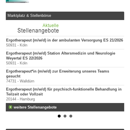
Marktplatz & Stellenbörse
Ergotherapeut (m/w/d) in der ambulanten Versorgung ES 21/2026
Er
50931 - Köln
200
Ergotherapeut (m/w/d) Station Altersmedizin und Neurologie
Er
Weyertal ES 22/2026
100
50931 - Köln
Sta
Ergotherapeut*in (m/w/d) zur Erweiterung unseres Teams
Pr
gesucht
400
74731 - Walldürn
Pr
Ergotherapeut (m/w/d) für psychisch-funktionelle Behandlung in
70
Teilzeit oder Vollzeit
20144 - Hamburg
weitere Stellenangebote