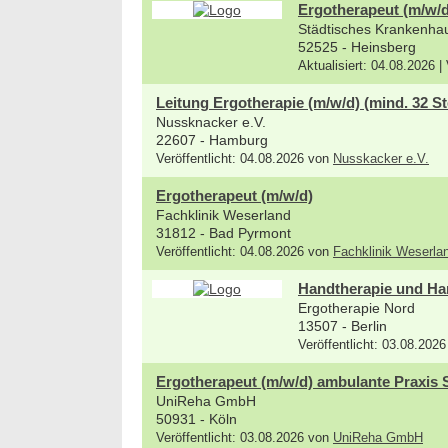
Ergotherapeut (m/w/d
Städtisches Krankenh
52525 - Heinsberg
Aktualisiert: 04.08.2026 |
Leitung Ergotherapie (m/w/d) (mind. 32 St
Nussknacker e.V.
22607 - Hamburg
Veröffentlicht: 04.08.2026 von
Nusskacker e.V.
Ergotherapeut (m/w/d)
Fachklinik Weserland
31812 - Bad Pyrmont
Veröffentlicht: 04.08.2026 von
Fachklinik Weserla
Handtherapie und Han
Ergotherapie Nord
13507 - Berlin
Veröffentlicht: 03.08.202
Ergotherapeut (m/w/d) ambulante Praxis 
UniReha GmbH
50931 - Köln
Veröffentlicht: 03.08.2026 von
UniReha GmbH