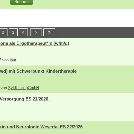
2
3
4
ona als Ergotherapeut*in (w/m/d)
26 von
laut.
w/d) mit Schwerpunkt Kindertherapie
6 von
SyltKlinik gGmbH
 Versorgung ES 21/2026
zin und Neurologie Weyertal ES 22/2026