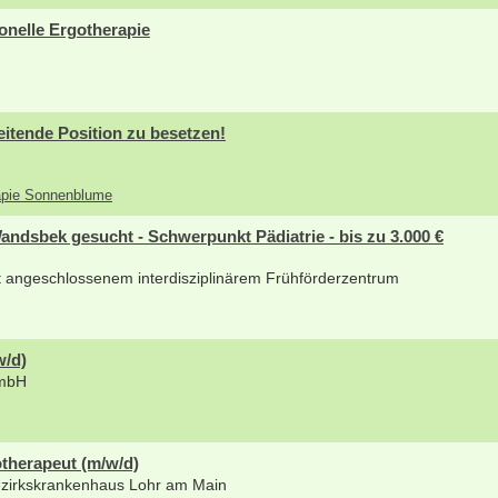
onelle Ergotherapie
eitende Position zu besetzen!
rapie Sonnenblume
dsbek gesucht - Schwerpunkt Pädiatrie - bis zu 3.000 €
it angeschlossenem interdisziplinärem Frühförderzentrum
w/d)
GmbH
therapeut (m/w/d)
ezirkskrankenhaus Lohr am Main