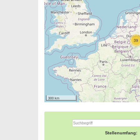
39
300 km
Stellenumfang: