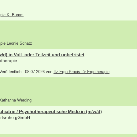
rapie K. Bumm
apie Leonie Schatz
d) in Voll- oder Teilzeit und unbefristet
gotherapie
 Veröffentlicht: 08.07.2026 von
Itz-Ergo Praxis für Ergotherapie
 Katharina Werding
chiatrie / Psychotherapeutische Medizin (m/w/d)
Karlsruhe gGmbH