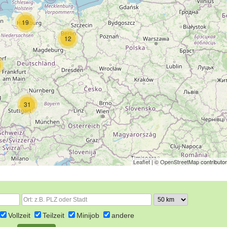
19
12
31
Leaflet
| ©
OpenStreetMap
contributo
Vollzeit
Teilzeit
Minijob
andere