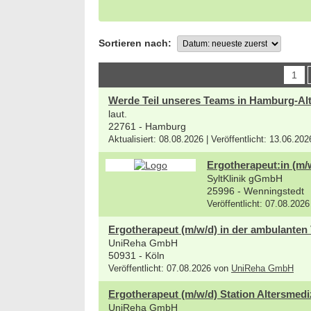
Sortieren nach:
1
Werde Teil unseres Teams in Hamburg-Alt
laut.
22761 - Hamburg
Aktualisiert: 08.08.2026 | Veröffentlicht: 13.06.20
Ergotherapeut:in (m/
SyltKlinik gGmbH
25996 - Wenningstedt
Veröffentlicht: 07.08.202
Ergotherapeut (m/w/d) in der ambulanten
UniReha GmbH
50931 - Köln
Veröffentlicht: 07.08.2026 von
UniReha GmbH
Ergotherapeut (m/w/d) Station Altersmedi
UniReha GmbH