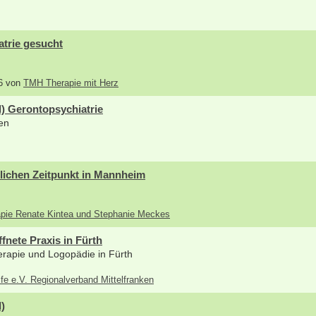
atrie gesucht
26 von
TMH Therapie mit Herz
) Gerontopsychiatrie
en
lichen Zeitpunkt in Mannheim
rapie Renate Kintea und Stephanie Meckes
fnete Praxis in Fürth
therapie und Logopädie in Fürth
lfe e.V. Regionalverband Mittelfranken
)