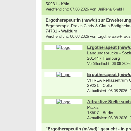
50931 - Köln
Veröffentlicht: 07.08.2026 von
UniReha GmbH
Ergotherapeut*in (m/w/d) zur Erweiterun
Ergotherapie-Praxis Cindy & Claus Bödigheim
74731 - Walldürn
Veröffentlicht: 06.08.2026 von
Ergotherapie-Praxi
Ergotherapeut (m/w/d)
Landungsbrücke - Sozial
20144 - Hamburg
Veröffentlicht: 06.08.202
Ergotherapeut (m/w/d
VITREA Rehazentrum 
29221 - Celle
Aktualisiert: 06.08.2026 |
Attraktive Stelle suc
Praxis
13507 - Berlin
Aktualisiert: 06.08.2026 |
"ErgotherapeutIn (m/w/d)" gesucht - in pr