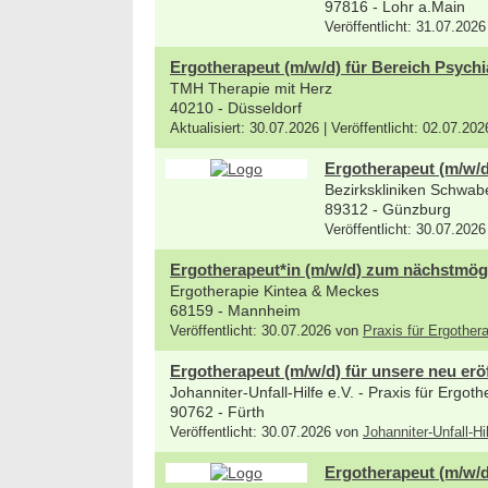
97816 - Lohr a.Main
Veröffentlicht: 31.07.2026
Ergotherapeut (m/w/d) für Bereich Psychi
TMH Therapie mit Herz
40210 - Düsseldorf
Aktualisiert: 30.07.2026 | Veröffentlicht: 02.07.20
Ergotherapeut (m/w/d
Bezirkskliniken Schwab
89312 - Günzburg
Veröffentlicht: 30.07.2026
Ergotherapeut*in (m/w/d) zum nächstmög
Ergotherapie Kintea & Meckes
68159 - Mannheim
Veröffentlicht: 30.07.2026 von
Praxis für Ergothe
Ergotherapeut (m/w/d) für unsere neu eröf
Johanniter-Unfall-Hilfe e.V. - Praxis für Ergo
90762 - Fürth
Veröffentlicht: 30.07.2026 von
Johanniter-Unfall-Hi
Ergotherapeut (m/w/d