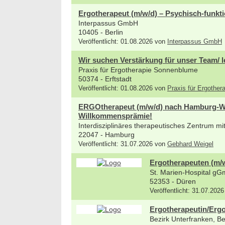
Ergotherapeut (m/w/d) – Psychisch-funkti
Interpassus GmbH
10405 - Berlin
Veröffentlicht: 01.08.2026 von
Interpassus GmbH
Wir suchen Verstärkung für unser Team/ l
Praxis für Ergotherapie Sonnenblume
50374 - Erftstadt
Veröffentlicht: 01.08.2026 von
Praxis für Ergothe
ERGOtherapeut (m/w/d) nach Hamburg-Wan
Willkommensprämie!
Interdisziplinäres therapeutisches Zentrum m
22047 - Hamburg
Veröffentlicht: 31.07.2026 von
Gebhard Weigel
Ergotherapeuten (m/
St. Marien-Hospital g
52353 - Düren
Veröffentlicht: 31.07.2026
Ergotherapeutin/Ergo
Bezirk Unterfranken, B