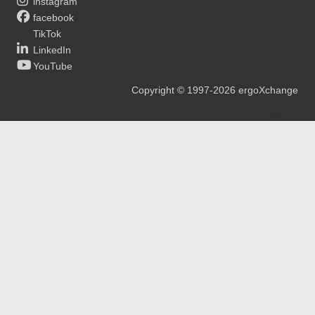
instagram
facebook
TikTok
LinkedIn
YouTube
Copyright
© 1997-2026
ergoXchange
xy@ergotherapie.de