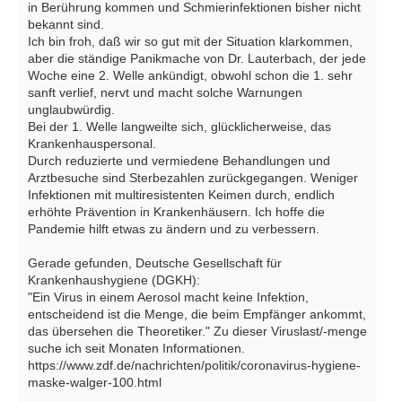
in Berührung kommen und Schmierinfektionen bisher nicht
bekannt sind.
Ich bin froh, daß wir so gut mit der Situation klarkommen,
aber die ständige Panikmache von Dr. Lauterbach, der jede
Woche eine 2. Welle ankündigt, obwohl schon die 1. sehr
sanft verlief, nervt und macht solche Warnungen
unglaubwürdig.
Bei der 1. Welle langweilte sich, glücklicherweise, das
Krankenhauspersonal.
Durch reduzierte und vermiedene Behandlungen und
Arztbesuche sind Sterbezahlen zurückgegangen. Weniger
Infektionen mit multiresistenten Keimen durch, endlich
erhöhte Prävention in Krankenhäusern. Ich hoffe die
Pandemie hilft etwas zu ändern und zu verbessern.
Gerade gefunden, Deutsche Gesellschaft für
Krankenhaushygiene (DGKH):
"Ein Virus in einem Aerosol macht keine Infektion,
entscheidend ist die Menge, die beim Empfänger ankommt,
das übersehen die Theoretiker." Zu dieser Viruslast/-menge
suche ich seit Monaten Informationen.
https://www.zdf.de/nachrichten/politik/coronavirus-hygiene-
maske-walger-100.html