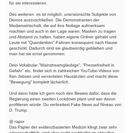
für sie interessieren.
Des weiteren: es ist möglich, unerwünschte Subjekte von
Demos auszuschließen. Die Demonstranten der
Medienwirtschaft, die auf ihre Notlage aufmerksam
machten und auch in der Lage waren, Masken zu tragen
und Abstand zu halten, haben eigene Ordner gehabt und
Leute mit "Querdenken"-Fahnen konsequent nach Hause
geschickt. Dadurch sind sie glaubwürdig geblieben und
man hat sie ernst genommen.
Dein Vokabular "Mainstreamgläubige", "Pressefreiheit in
Gefahr" etc. findet sich in zahlreichen YouTube-Videos von
Ken Jebsen und verrenteten Hausärzten und macht diese
"Bewegung" komplett lächerlich.
Und dann hätte ich gern noch den Beweis dafür, dass die
Regierung einen zweiten Lockdown plant und wer davon
profitieren würde. Du verbreitest Fake News auf Niveau von
D. Trump.
@ rapor
Das Papier der evidenzbasierten Medizin klingt zwar sehr
wissenschaftlich, wird aber recht nachhaltig im aktuellen