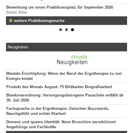
Bewerbung um einen Praktikumsplatz für September 2026
Er
Berlin/ Mitte
Tei
20
fen
weitere Praktikumsgesuche
Er
292
Att
135
Neuigkeiten
"Er
he
120
Er
Mentale Erschöpfung: Wenn der Beruf der Ergotherapie zu viel
509
Energie kostet
Erg
Produkt des Monats August: 75 Bildkarten Biografiearbeit
255
Blankoverordnung: Versorgungsbezogene Pauschale entfällt ab
Er
30. Juli 2026
68
Fachsprache in der Ergotherapie: Zwischen Buzzwords,
Bauchgefühl und echter Klarheit
Demenz und queere Identität: Neue Broschüre sensibilisiert
Angehörige und Fachkräfte