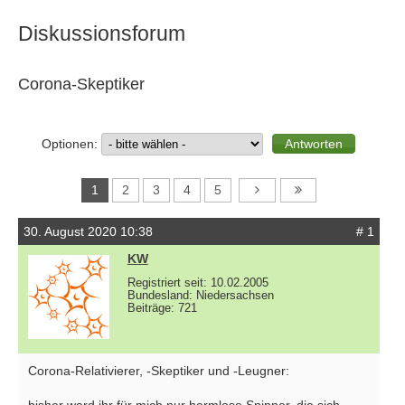
Diskussionsforum
Corona-Skeptiker
Optionen:
1
2
3
4
5
30. August 2020 10:38
# 1
KW
Registriert seit: 10.02.2005
Bundesland: Niedersachsen
Beiträge: 721
Corona-Relativierer, -Skeptiker und -Leugner: