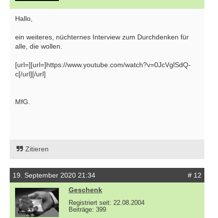
Hallo,
ein weiteres, nüchternes Interview zum Durchdenken für
alle, die wollen.
[url=][url=]https://www.youtube.com/watch?v=0JcVglSdQ-
c[/url][/url]
MfG.
Zitieren
19. September 2020 21:34
# 12
Geschenk
Registriert seit: 22.08.2004
Beiträge: 399