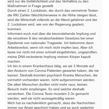
wird nur die Gefährlichkeit und das Verhältnis zu den
Maßnahmen in Frage gestellt.
Durch einen 2. Lockdown, der durch das vermehrte Testen
die RKI Zahlen fälschlicherweise in die Höhe steigen lässt,
wird die Wirtschaft vollends an die Wand gefahren und der
2. Lockdown wird, wie von der Regierung geplant,
kommen.
Informiert euch mal über die bevorstehende Impfung und
die einzelnen § des verabschiedeten Gesetzes bei einer
Epedemie von nationaler Tragweite. Ich bekomme dann
Arbeitsverbot, wenn ich mich nicht impfen lass. Aber ich
lasse mir nicht mit einer schnell eingeführten, ungeprüften,
meine DNA veränderte Impfung meinen Körper kaputt
machen.
Ich bin in einem Krankenhaus tätig, wo wir 2 Monate auf
den Ansturm von Corona Patienten gewartet haben, die nie
kamen. Deshalb konnten psychisch Kranke Menschen, die
vermehrt vorhanden waren, nicht aufgenommen werden.
Die alten Menschen durften nicht mehr raus, keinen
Besuch mehr empfangen. Es sind welche deshalb
verstorben. Die Corona Tests mussten 2-3x gemacht
werden, weil sie nicht aussagekräftig waren.
Mich hat es nachdenklich gemacht, dass die Nachrichten
immer nur Angst geschürrt haben und es auch weiterhin