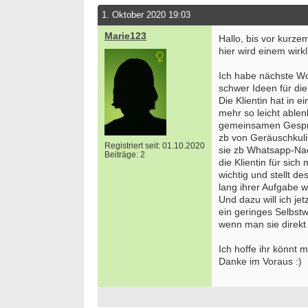
1. Oktober 2020 19:03
Marie123
Hallo, bis vor kurze
hier wird einem wirkl
Ich habe nächste Wo
schwer Ideen für di
Die Klientin hat in 
mehr so leicht ablen
gemeinsamen Gesprä
zb von Geräuschkul
Registriert seit: 01.10.2020
sie zb Whatsapp-Na
Beiträge: 2
die Klientin für si
wichtig und stellt d
lang ihrer Aufgabe 
Und dazu will ich jet
ein geringes Selbst
wenn man sie direkt 
Ich hoffe ihr könnt 
Danke im Voraus :)