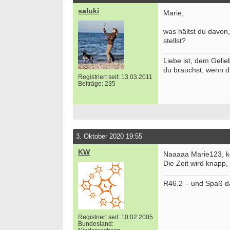
saluki
Marie,
was hältst du davon
stellst?
Liebe ist, dem Gelie
du brauchst, wenn d
Registriert seit: 13.03.2011
Beiträge: 235
3. Oktober 2020 19:55
KW
Naaaaa Marie123, k
Die Zeit wird knapp, 
R46.2 – und Spaß d
Registriert seit: 10.02.2005
Bundesland: