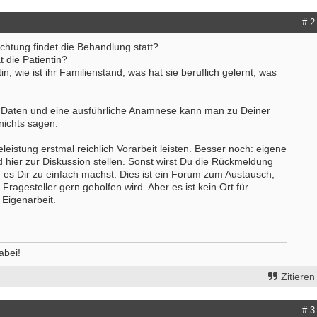
# 2
richtung findet die Behandlung statt?
 die Patientin?
ntin, wie ist ihr Familienstand, was hat sie beruflich gelernt, was
Daten und eine ausführliche Anamnese kann man zu Deiner
nichts sagen.
eleistung erstmal reichlich Vorarbeit leisten. Besser noch: eigene
 hier zur Diskussion stellen. Sonst wirst Du die Rückmeldung
s Dir zu einfach machst. Dies ist ein Forum zum Austausch,
ragesteller gern geholfen wird. Aber es ist kein Ort für
 Eigenarbeit.
abei!
Bewerbung um einen Praktikumspla
September 2026
Zitieren
Berlin/ Mitte
weitere Praktikumsgesuche
# 3