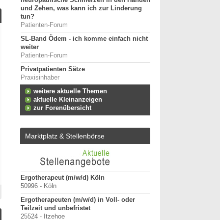
neuropathische Schmerzen in den Händen
und Zehen, was kann ich zur Linderung
tun?
Patienten-Forum
SL-Band Ödem - ich komme einfach nicht
weiter
Patienten-Forum
Privatpatienten Sätze
Praxisinhaber
weitere aktuelle Themen
aktuelle Kleinanzeigen
zur Forenübersicht
Marktplatz & Stellenbörse
tz für
Ergotherapeut (m/w/d) Köln
ErgoPraxis
50996 - Köln
20000-29999 - Ahrensbu
Ergotherapeuten (m/w/d) in Voll- oder
Ergotherapeutische Pr
Teilzeit und unbefristet
01.03.2027 zu verkaufe
25524 - Itzehoe
10000-19999 - Berlin