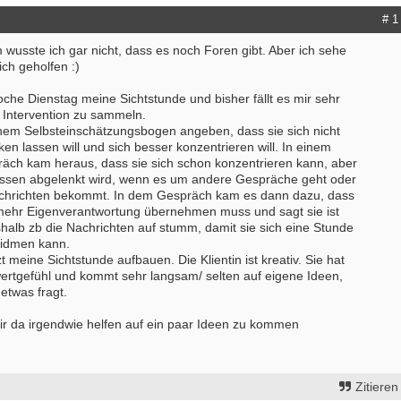
# 1
m wusste ich gar nicht, dass es noch Foren gibt. Aber ich sehe
ich geholfen :)
che Dienstag meine Sichtstunde und bisher fällt es mir sehr
e Intervention zu sammeln.
einem Selbsteinschätzungsbogen angeben, dass sie sich nicht
ken lassen will und sich besser konzentrieren will. In einem
ch kam heraus, dass sie sich schon konzentrieren kann, aber
issen abgelenkt wird, wenn es um andere Gespräche geht oder
chrichten bekommt. In dem Gespräch kam es dann dazu, dass
ch mehr Eigenverantwortung übernehmen muss und sagt sie ist
eshalb zb die Nachrichten auf stumm, damit sie sich eine Stunde
widmen kann.
zt meine Sichtstunde aufbauen. Die Klientin ist kreativ. Sie hat
wertgefühl und kommt sehr langsam/ selten auf eigene Ideen,
etwas fragt.
mir da irgendwie helfen auf ein paar Ideen zu kommen
Zitieren