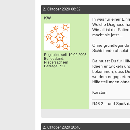
2. Oktober 2020 08:32
KW
In was für einer Ein
Welche Diagnose hat
Wie alt ist die Patie
macht sie jetzt ...
Ohne grundlegende 
Sichtstunde absolut 
Registriert seit: 10.02.2005
Bundesland:
Da musst Du für Hilf
Niedersachsen
Ideen entwickeln und
Beiträge: 721
bekommen, dass Du e
wo dem engagierten F
Hilfestellungen ohne
Karsten
R46.2 – und Spaß d
2. Oktober 2020 10:46