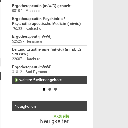
Ergotherapeut/in (m/w/D) gesucht
Starte als selbständig
68167 - Mannheim
in etablierter Praxeng
40000-49999 - Duisburg-
Ergotherapeut/in Psychiatrie /
Psychotherapeutische Medizin (m/w/d)
Praxisverkauf
76133 - Karlsruhe
70000-79999 - Raum Kar
Ergotherapeut (m/w/d)
Praxisleitung mit Pers
52525 - Heinsberg
Übernahme gesucht
40000-49999 - Kreis Me
Leitung Ergotherapie (m/w/d) (mind. 32
Std./Wo.)
weitere Praxisanz
22607 - Hamburg
Ergotherapeut (m/w/d)
31812 - Bad Pyrmont
weitere Stellenangebote
Neuigkeiten