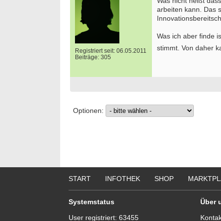
Was nicht heißt dass
arbeiten kann. Das s
Innovationsbereitsch
Was ich aber finde 
stimmt. Von daher k
Registriert seit: 06.05.2011
Beiträge: 305
Optionen:
START
INFOTHEK
SHOP
MARKTPL
Systemstatus
Über 
User registriert:
63455
Kontak