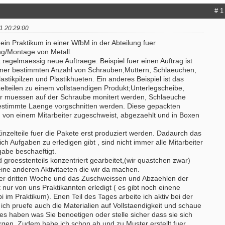
# 1
1 20:29:00
e ein Praktikum in einer WfbM in der Abteilung fuer
ng/Montage von Metall.
t regelmaessig neue Auftraege. Beispiel fuer einen Auftrag ist
iner bestimmten Anzahl von Schrauben,Muttern, Schlaeuchen,
astikpilzen und Plastikhueten. Ein anderes Beispiel ist das
elteilen zu einem vollstaendigen Produkt;Unterlegscheibe,
ter muessen auf der Schraube monitert werden, Schlaeuche
estimmte Laenge vorgschnitten werden. Diese gepackten
von einem Mitarbeiter zugeschweist, abgezaehlt und in Boxen
nzelteile fuer die Pakete erst produziert werden. Dadaurch das
ich Aufgaben zu erledigen gibt , sind nicht immer alle Mitarbeiter
gabe beschaeftigt.
groesstenteils konzentriert gearbeitet,(wir quastchen zwar)
eine anderen Aktivitaeten die wir da machen.
n der dritten Woche und das Zuschweissen und Abzaehlen der
nur von uns Praktikannten erledigt ( es gibt noch einene
i im Praktikum). Enen Teil des Tages arbeite ich aktiv bei der
 ich pruefe auch die Materialien auf Vollstaendigkeit und schaue
lles haben was Sie benoetigen oder stelle sicher dass sie sich
rgen. Zudem habe ich schon ab und zu Muster erstellt fuer