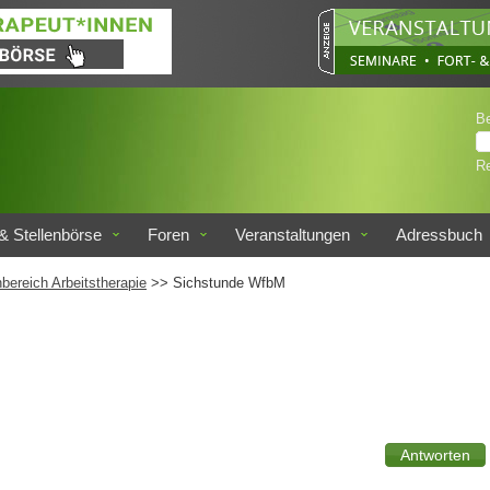
B
Re
& Stellenbörse
Foren
Veranstaltungen
Adressbuch
bereich Arbeitstherapie
>> Sichstunde WfbM