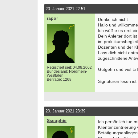
20. Januar 2021 22:51
rapor
Denke ich nicht.
Hallo und willkomm
Ich wüßte es erst ei
Dein Anleiter dort i
im praktikumsbeglei
Dozenten und der Kl
Lass dich nicht entm
zugeschnittene Ant
Registriert seit: 04.08.2002
Gutgehn und viel Erf
Bundesland: Nordrhein-
Westfalen
Beiträge: 1268
Signaturen lesen is
20. Januar 2021 23:39
Sssophie
Ich persönlich tue 
Klientenzentrierung 
Betätigungsanliegen 