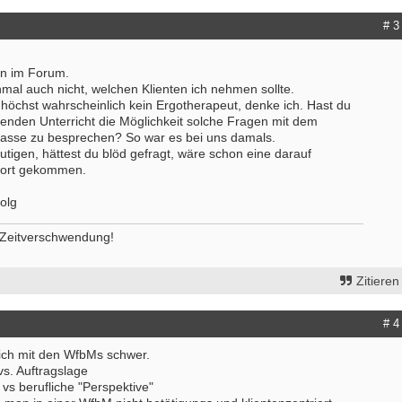
# 3
en im Forum.
nmal auch nicht, welchen Klienten ich nehmen sollte.
st höchst wahrscheinlich kein Ergotherapeut, denke ich. Hast du
tenden Unterricht die Möglichkeit solche Fragen mit dem
asse zu besprechen? So war es bei uns damals.
utigen, hättest du blöd gefragt, wäre schon eine darauf
wort gekommen.
olg
t Zeitverschwendung!
Zitieren
# 4
mich mit den WfbMs schwer.
vs. Auftragslage
vs berufliche "Perspektive"