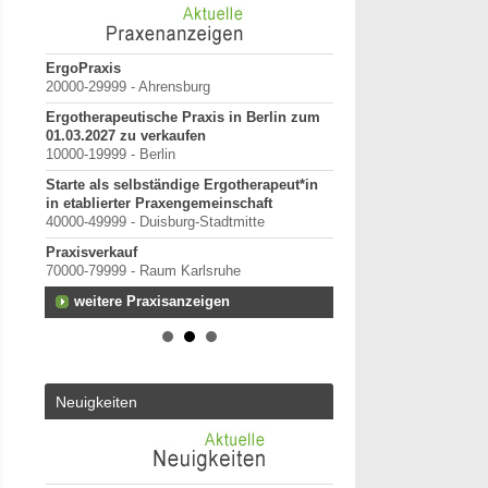
anten
ErgoPraxis
Bewerbung um einen P
20000-29999 - Ahrensburg
September 2026
Berlin/ Mitte
Ergotherapeutische Praxis in Berlin zum
01.03.2027 zu verkaufen
weitere Praktiku
rtal
10000-19999 - Berlin
Starte als selbständige Ergotherapeut*in
in etablierter Praxengemeinschaft
terung
40000-49999 - Duisburg-Stadtmitte
Praxisverkauf
70000-79999 - Raum Karlsruhe
h-
weitere Praxisanzeigen
 oder
Neuigkeiten