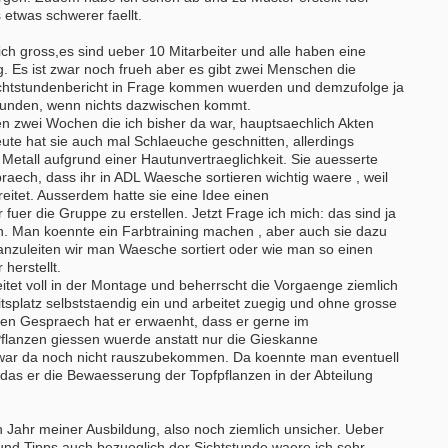
 etwas schwerer faellt.
ich gross,es sind ueber 10 Mitarbeiter und alle haben eine
bung um einen Praktikumsplatz für
Ergotherapeut (m/w/d) in der ambul
. Es ist zwar noch frueh aber es gibt zwei Menschen die
mber 2026
Versorgung ES 21/2026
Sichtstundenbericht in Frage kommen wuerden und demzufolge ja
 Mitte
50931 - Köln
stunden, wenn nichts dazwischen kommt.
en zwei Wochen die ich bisher da war, hauptsaechlich Akten
itere Praktikumsgesuche
Ergotherapeut (m/w/d) Station
ute hat sie auch mal Schlaeuche geschnitten, allerdings
Altersmedizin und Neurologie Weye
it Metall aufgrund einer Hautunvertraeglichkeit. Sie auesserte
ES 22/2026
aech, dass ihr in ADL Waesche sortieren wichtig waere , weil
50931 - Köln
eitet. Ausserdem hatte sie eine Idee einen
Ergotherapeut*in (m/w/d) zur Erwei
fuer die Gruppe zu erstellen. Jetzt Frage ich mich: das sind ja
unseres Teams gesucht
. Man koennte ein Farbtraining machen , aber auch sie dazu
74731 - Walldürn
anzuleiten wir man Waesche sortiert oder wie man so einen
herstellt.
Ergotherapeut (m/w/d) für psychisc
funktionelle Behandlung in Teilzeit
eitet voll in der Montage und beherrscht die Vorgaenge ziemlich
Vollzeit
eitsplatz selbststaendig ein und arbeitet zuegig und ohne grosse
20144 - Hamburg
kten Gespraech hat er erwaenht, dass er gerne im
Pflanzen giessen wuerde anstatt nur die Gieskanne
weitere Stellenangebote
 war da noch nicht rauszubekommen. Da koennte man eventuell
 das er die Bewaesserung der Topfpflanzen in der Abteilung
en Jahr meiner Ausbildung, also noch ziemlich unsicher. Ueber
und Tipps auch bezueglich der Sichtstunde waere ich sehr