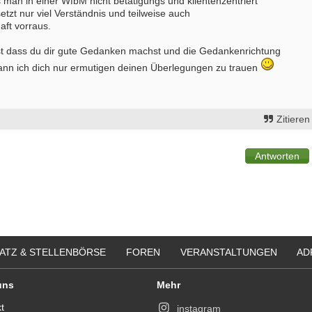
 man in einer WfbM nicht betätigungs und klientenzentriert
etzt nur viel Verständnis und teilweise auch
aft vorraus.
ist dass du dir gute Gedanken machst und die Gedankenrichtung
ann ich dich nur ermutigen deinen Überlegungen zu trauen
Zitieren
ATZ & STELLENBÖRSE
FOREN
VERANSTALTUNGEN
AD
uns
Mehr
t
instagram