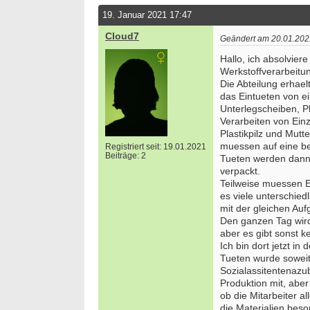
19. Januar 2021 17:47
Cloud7
Geändert am 20.01.202
Hallo, ich absolvier
Werkstoffverarbeitu
Die Abteilung erhael
das Eintueten von e
Unterlegscheiben, Pl
Verarbeiten von Einz
Plastikpilz und Mut
muessen auf eine b
Registriert seit: 19.01.2021
Beiträge: 2
Tueten werden dann 
verpackt.
Teilweise muessen Ei
es viele unterschiedl
mit der gleichen Auf
Den ganzen Tag wird 
aber es gibt sonst k
Ich bin dort jetzt i
Tueten wurde soweit 
Sozialassitentenazub
Produktion mit, aber
ob die Mitarbeiter a
die Materialien beso