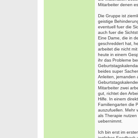
Mitarbeiter denen es
Die Gruppe ist zieml
Bewer
geistige Behinderung
Septe
eventuell fuer die 
Berlin/
auch fuer die Sicht
Eine Dame, die in d
we
geschreddert hat, he
arbeitet die nicht m
heute in einem Gespr
ihr das Probleme ber
Geburtstagskalendar 
beides super Sachen
Anleiten, jemanden 
Geburtstagskalender 
Mitarbeiter zwei arb
gut, richtet den Arb
Hilfe. In einem dire
Familiengarten die 
auszufuellen. Mehr
als Therapie nutzen
uebernimmt.
Ich bin erst im erst
jegliches Feedback 