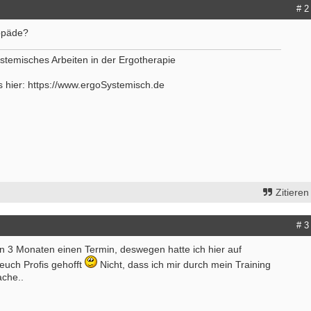
# 2
opäde?
erapeut:in (m/w/d) mit Schwerpunkt
ErgoPraxis
therapie
20000-29999 - Ahrensburg
stemisches Arbeiten in der Ergotherapie
- Wenningstedt
Ergotherapeutische Praxis in Berli
s hier: https://www.ergoSystemisch.de
erapeut (m/w/d) in der ambulanten
01.03.2027 zu verkaufen
rgung ES 21/2026
10000-19999 - Berlin
- Köln
Starte als selbständige Ergotherape
erapeut (m/w/d) Station
in etablierter Praxengemeinschaft
medizin und Neurologie Weyertal
40000-49999 - Duisburg-Stadtmitte
/2026
Praxisverkauf
- Köln
70000-79999 - Raum Karlsruhe
erapeut*in (m/w/d) zur Erweiterung
weitere Praxisanzeigen
Zitieren
es Teams gesucht
- Walldürn
# 3
itere Stellenangebote
 in 3 Monaten einen Termin, deswegen hatte ich hier auf
 euch Profis gehofft
Nicht, dass ich mir durch mein Training
che..