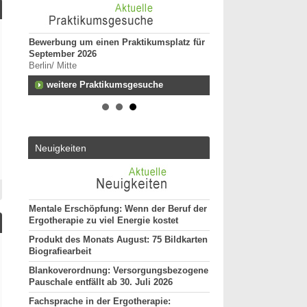
Bewerbung um einen Praktikumsplatz für
Ergotherapeut:in (m/w
September 2026
Kindertherapie
Berlin/ Mitte
25996 - Wenningstedt
n zum
weitere Praktikumsgesuche
Ergotherapeut (m/w/d)
Versorgung ES 21/202
50931 - Köln
ut*in
Ergotherapeut (m/w/d)
Altersmedizin und Neu
Neuigkeiten
ES 22/2026
50931 - Köln
Ergotherapeut*in (m/w
unseres Teams gesuch
74731 - Walldürn
Mentale Erschöpfung: Wenn der Beruf der
Ergotherapie zu viel Energie kostet
weitere Stellenan
Produkt des Monats August: 75 Bildkarten
Biografiearbeit
Blankoverordnung: Versorgungsbezogene
Pauschale entfällt ab 30. Juli 2026
Fachsprache in der Ergotherapie: