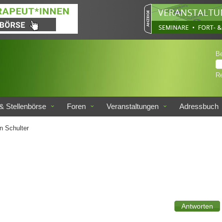
B
Re
& Stellenbörse
Foren
Veranstaltungen
Adressbuch
 Schulter