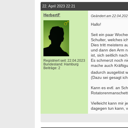
22. April 2023 22:21
HerbertF
Geändert am 22.04.202
Hallo!
Seit ein paar Woche
Schulter, welches ic
Dies tritt meistens 
und dann den Arm na
ist, sich seitlich n
Es schmerzt noch ni
Registriert seit: 22.04.2023
Bundesland: Hamburg
mache auch Kräftigu
Beiträge: 2
dadurch ausgelöst wi
(Dazu sei gesagt ich
Kann es evtl. an Sch
Rotatorenmanschett
Vielleicht kann mir 
dagegen tun kann, v