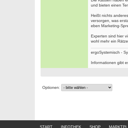
Die Kassen haben ei
und bieten einen Te
Heißt nichts andere
versorgen, was erst
eben Marketing-Spre
Experten sind hier v
wohl mehr ein Rätzel
ergoSystemisch - Sy
Informationen gibt e
Optionen:
START
INFOTHEK
SHOP
MARKTPL