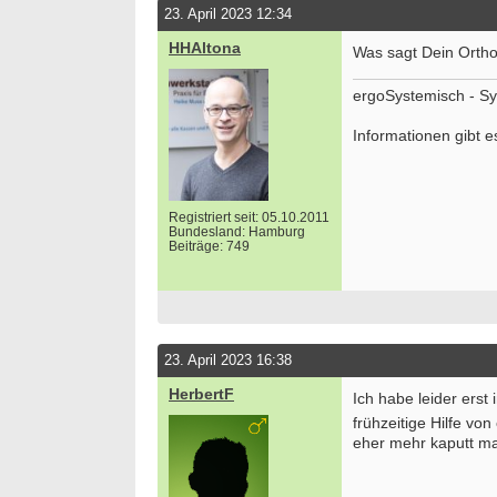
23. April 2023 12:34
HHAltona
Was sagt Dein Orth
Bewerbung um einen Praktikumsplatz für
Ergoth
September 2026
Kinder
ergoSystemisch - Sy
Berlin/ Mitte
25996 
Informationen gibt e
weitere Praktikumsgesuche
Ergoth
Verso
50931 
Ergoth
Registriert seit: 05.10.2011
Alters
Bundesland: Hamburg
ES 22
Beiträge: 749
50931 
Ergoth
unser
74731 
23. April 2023 16:38
we
HerbertF
Ich habe leider erst
frühzeitige Hilfe von
eher mehr kaputt ma