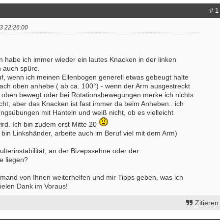
# 1
3 22:26:00
n habe ich immer wieder ein lautes Knacken in der linken
h auch spüre.
auf, wenn ich meinen Ellenbogen generell etwas gebeugt halte
ch oben anhebe ( ab ca. 100°) - wenn der Arm ausgestreckt
ach oben bewegt oder bei Rotationsbewegungen merke ich nichts.
cht, aber das Knacken ist fast immer da beim Anheben.. ich
ngsübungen mit Hanteln und weiß nicht, ob es vielleicht
rd. Ich bin zudem erst Mitte 20
 bin Linkshänder, arbeite auch im Beruf viel mit dem Arm)
ulterinstabilität, an der Bizepssehne oder der
e liegen?
jemand von Ihnen weiterhelfen und mir Tipps geben, was ich
ielen Dank im Voraus!
Zitieren