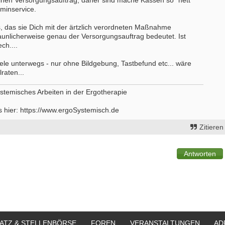
nen Versorgungsauftrag, daher sind mache Kassen so "nett"
rminservice.
s, das sie Dich mit der ärtzlich verordneten Maßnahme
aunlicherweise genau der Versorgungsauftrag bedeutet. Ist
ch....
iele unterwegs - nur ohne Bildgebung, Tastbefund etc... wäre
raten...
stemisches Arbeiten in der Ergotherapie
s hier: https://www.ergoSystemisch.de
Zitieren
ATZ & STELLENBÖRSE
FOREN
VERANSTALTUNGEN
AD