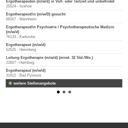
Ergotherapeuten (m/w/d) in Voll- oder Teilzeit und unbefristet
Er
25524 - Itzehoe
100
Ergotherapeut/in (m/w/D) gesucht
Sta
68167 - Mannheim
Pr
400
Ergotherapeut/in Psychiatrie / Psychotherapeutische Medizin
(m/w/d)
Pr
76133 - Karlsruhe
70
Ergotherapeut (m/w/d)
Pr
52525 - Heinsberg
40
Leitung Ergotherapie (m/w/d) (mind. 32 Std./Wo.)
22607 - Hamburg
Ergotherapeut (m/w/d)
31812 - Bad Pyrmont
weitere Stellenangebote