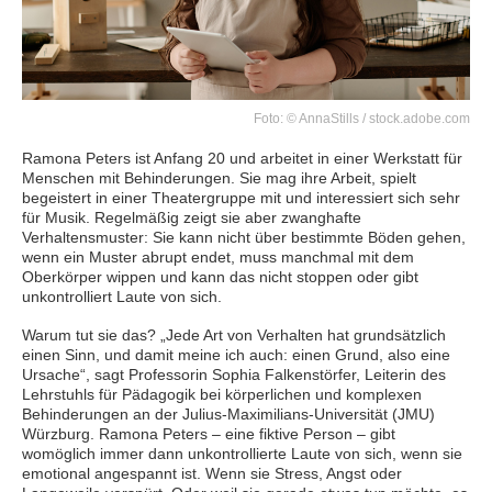
Foto: © AnnaStills / stock.adobe.com
Ramona Peters ist Anfang 20 und arbeitet in einer Werkstatt für
Menschen mit Behinderungen. Sie mag ihre Arbeit, spielt
begeistert in einer Theatergruppe mit und interessiert sich sehr
für Musik. Regelmäßig zeigt sie aber zwanghafte
Verhaltensmuster: Sie kann nicht über bestimmte Böden gehen,
wenn ein Muster abrupt endet, muss manchmal mit dem
Oberkörper wippen und kann das nicht stoppen oder gibt
unkontrolliert Laute von sich.
Warum tut sie das? „Jede Art von Verhalten hat grundsätzlich
einen Sinn, und damit meine ich auch: einen Grund, also eine
Ursache“, sagt Professorin Sophia Falkenstörfer, Leiterin des
Lehrstuhls für Pädagogik bei körperlichen und komplexen
Behinderungen an der Julius-Maximilians-Universität (JMU)
Würzburg. Ramona Peters – eine fiktive Person – gibt
womöglich immer dann unkontrollierte Laute von sich, wenn sie
emotional angespannt ist. Wenn sie Stress, Angst oder