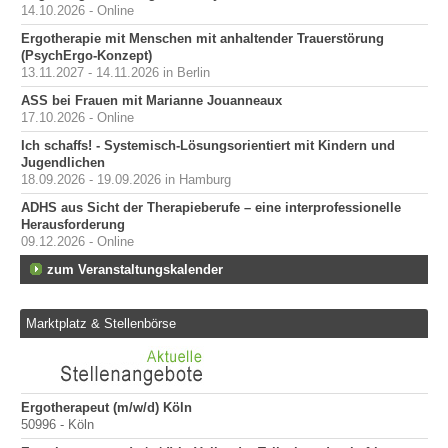
14.10.2026 - Online
Ergotherapie mit Menschen mit anhaltender Trauerstörung
(PsychErgo-Konzept)
13.11.2027 - 14.11.2026 in Berlin
ASS bei Frauen mit Marianne Jouanneaux
17.10.2026 - Online
Ich schaffs! - Systemisch-Lösungsorientiert mit Kindern und
Jugendlichen
18.09.2026 - 19.09.2026 in Hamburg
ADHS aus Sicht der Therapieberufe – eine interprofessionelle
Herausforderung
09.12.2026 - Online
zum Veranstaltungskalender
Marktplatz & Stellenbörse
Ergotherapeut (m/w/d) Köln
Er
50996 - Köln
200