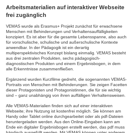
Arbeitsmaterialien auf interaktiver Webseite
frei zugänglich
VEMAS wurde als Erasmus+ Projekt zunächst für erwachsene
Menschen mit Behinderungen und Verhaltensauffälligkeiten
konzipiert. Es ist aber für die gesamte Lebensspanne, also auch
für vorschulische, schulische und außerschulische Kontexte
anwendbar. In der Pädagogik ist ein derartig
multiperspektivisches Konzept bislang einmalig. VEMAS besteht
aus drei zentralen Produkten, sechs pädagogisch-
diagnostischen Produkten und einem Ergebnisbogen, in dem
alle Erkenntnisse zusammenfließen.
Ergänzend wurden Kurzfilme gedreht, die sogenannten VEMAS-
Portraits von Menschen mit Behinderungen. Sie zeigen Facetten
dieser Protagonisten und Protagonistinnen, die für sie wichtig
sind – ganz unabhängig von ihren auffälligen Verhaltensweisen.
Alle VEMAS-Materialien finden sich auf einer interaktiven
Webseite; ihre Nutzung ist kostenfrei möglich. Sie können am
Handy oder Tablet online durchgearbeitet oder als pdf-Dateien
heruntergeladen werden. Aus den Online-Eingaben kann am
Ende ein digitaler Ergebnisbogen erstellt werden, das pdf muss
händisch ausgefüllt werden. Mit VEMAS können unter anderem