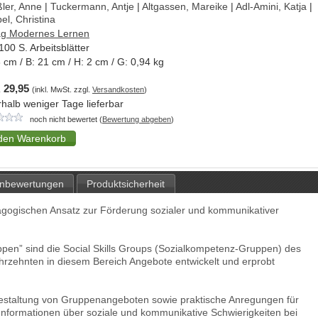
ler, Anne
|
Tuckermann, Antje
|
Altgassen, Mareike
|
Adl-Amini, Katja
|
el, Christina
ag Modernes Lernen
 100 S. Arbeitsblätter
8
cm / B:
21
cm / H:
2
cm / G:
0,94
kg
 29,95
(inkl. MwSt. zzgl.
Versandkosten
)
rhalb weniger Tage lieferbar
noch nicht bewertet (
Bewertung abgeben
)
nbewertungen
Produktsicherheit
gogischen Ansatz zur Förderung sozialer und kommunikativer
uppen” sind die Social Skills Groups (Sozialkompetenz-Gruppen) des
zehnten in diesem Bereich Angebote entwickelt und erprobt
Gestaltung von Gruppenangeboten sowie praktische Anregungen für
 Informationen über soziale und kommunikative Schwierigkeiten bei