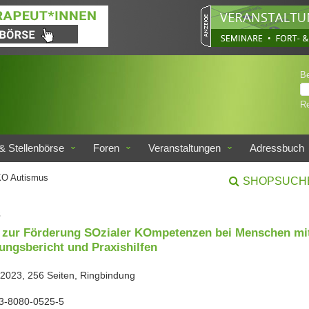
B
Re
& Stellenbörse
Foren
Veranstaltungen
Adressbuch
O Autismus
SHOPSUCH
s
zur Förderung SOzialer KOmpetenzen bei Menschen mi
ungsbericht und Praxishilfen
, 2023, 256 Seiten, Ringbindung
3-8080-0525-5