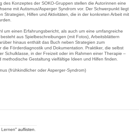
ng des Konzeptes der SOKO-Gruppen stellen die Autorinnen eine
hsene mit Autismus/Asperger Syndrom vor. Der Schwerpunkt liegt
 Strategien, Hilfen und Aktivitäten, die in der konkreten Arbeit mit
urden.
hl um einen Erfahrungsbericht, als auch um eine umfangreiche
besteht aus Spielbeschreibungen (mit Fotos), Arbeitsblättern
arüber hinaus enthält das Buch neben Strategien zum
ie Förderdiagnostik und Dokumentation. Praktiker, die selbst
der Schulklasse, in der Freizeit oder im Rahmen einer Therapie –
d methodische Gestaltung vielfältige Ideen und Hilfen finden.
smus (frühkindlicher oder Asperger-Syndrom)
 Lernen
" auflisten.