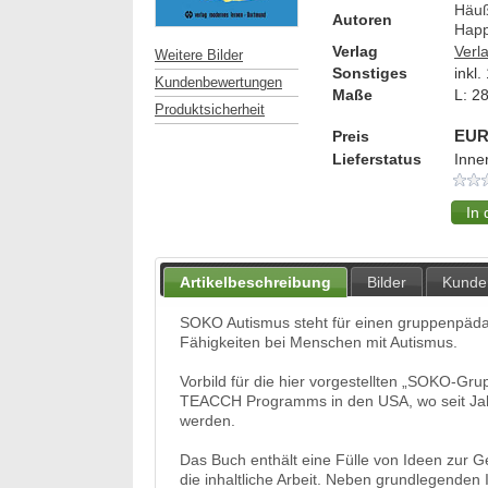
Häuß
Autoren
Happ
Verlag
Verl
Weitere Bilder
Sonstiges
inkl.
Kundenbewertungen
Maße
L:
2
Produktsicherheit
Preis
EUR
Lieferstatus
Inne
Artikelbeschreibung
Bilder
Kunde
SOKO Autismus steht für einen gruppenpäda
Fähigkeiten bei Menschen mit Autismus.
Vorbild für die hier vorgestellten „SOKO-Gr
TEACCH Programms in den USA, wo seit Jahr
werden.
Das Buch enthält eine Fülle von Ideen zur 
die inhaltliche Arbeit. Neben grundlegenden