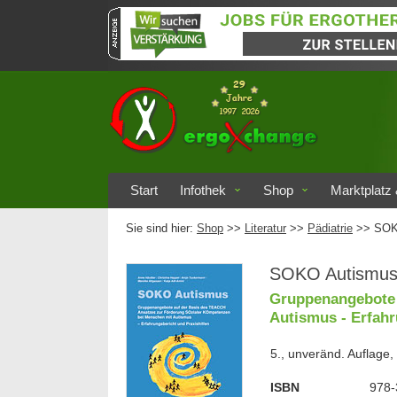
Start
Infothek
Shop
Marktplatz 
Sie sind hier:
Shop
>>
Literatur
>>
Pädiatrie
>> SOK
SOKO Autismu
Gruppenangebote 
Autismus - Erfahr
5., unveränd. Auflage
ISBN
978-