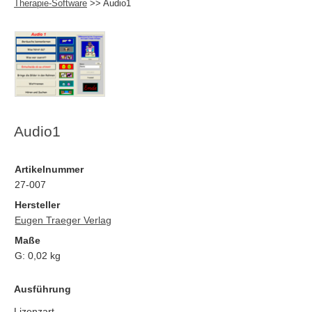
Therapie-Software
>> Audio1
Audio1
Artikelnummer
27-007
Hersteller
Eugen Traeger Verlag
Maße
G:
0,02
kg
Ausführung
Lizenzart