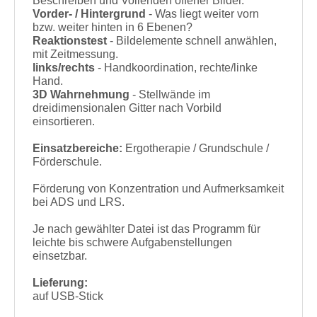
Beschreiben und Vollenden offener Bilder.
Vorder- / Hintergrund
- Was liegt weiter vorn
bzw. weiter hinten in 6 Ebenen?
Reaktionstest
- Bildelemente schnell anwählen,
mit Zeitmessung.
links/rechts
- Handkoordination, rechte/linke
Hand.
3D Wahrnehmung
- Stellwände im
dreidimensionalen Gitter nach Vorbild
einsortieren.
Einsatzbereiche:
Ergotherapie / Grundschule /
Förderschule.
Förderung von Konzentration und Aufmerksamkeit
bei ADS und LRS.
Je nach gewählter Datei ist das Programm für
leichte bis schwere Aufgabenstellungen
einsetzbar.
Lieferung:
auf USB-Stick