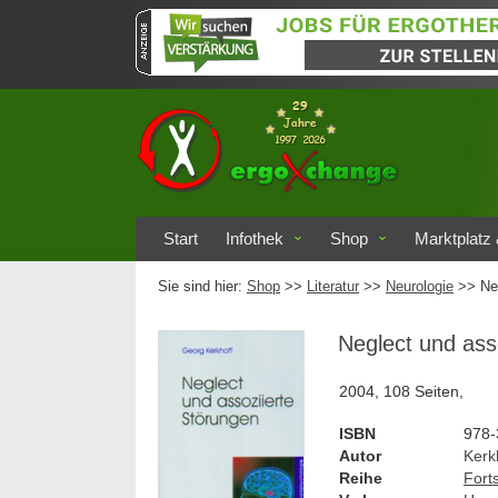
Start
Infothek
Shop
Marktplatz 
Sie sind hier:
Shop
>>
Literatur
>>
Neurologie
>> Ne
Neglect und ass
2004, 108 Seiten,
ISBN
978-
Autor
Kerk
Reihe
Fort