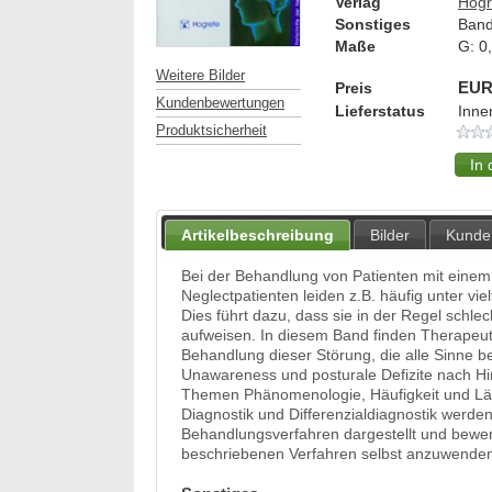
Verlag
Hogr
Sonstiges
Band
Maße
G:
0
Weitere Bilder
Preis
EUR
Kundenbewertungen
Lieferstatus
Inne
Produktsicherheit
Artikelbeschreibung
Bilder
Kunde
Bei der Behandlung von Patienten mit eine
Neglectpatienten leiden z.B. häufig unter vie
Dies führt dazu, dass sie in der Regel schl
aufweisen. In diesem Band finden Therapeute
Behandlung dieser Störung, die alle Sinne be
Unawareness und posturale Defizite nach Hi
Themen Phänomenologie, Häufigkeit und Läsi
Diagnostik und Differenzialdiagnostik werden
Behandlungsverfahren dargestellt und bewert
beschriebenen Verfahren selbst anzuwende