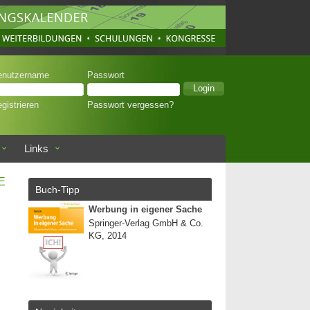
enutzername
Passwort
gistrieren
Passwort vergessen?
Links
E
Buch-Tipp
Werbung in eigener Sache
Springer-Verlag GmbH & Co.
KG, 2014