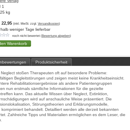
efe Verlag
 1
,25
kg
 22,95
(inkl. MwSt. zzgl.
Versandkosten
)
rhalb weniger Tage lieferbar
noch nicht bewertet (
Bewertung abgeben
)
nbewertungen
Produktsicherheit
m Neglect stoßen Therapeuten oft auf besondere Probleme:
lfältigen Begleitstörungen und zeigen meist keine Krankheitseinsicht.
echtere Rehabilitationsergebnisse als andere Patientengruppen
n nun erstmals sämtliche Informationen für die gezielte
treffen kann. Das aktuelle Wissen über Neglect, Extinktion,
rnschädigungen wird auf anschauliche Weise präsentiert. Die
onslokalisation, Störungstheorien und Erklärungsmodelle,
 komprimiert behandelt. Detailliert werden alle derzeit bekannten
et. Zahlreiche Tipps und Materialien ermöglichen es dem Leser, die
n.