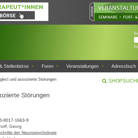
B
Re
& Stellenbörse
Foren
Veranstaltungen
Adressbuch
glect und assoziierte Störungen
SHOPSUCH
oziierte Störungen
3-8017-1663-9
hoff, Georg
schritte der Neuropsychologie