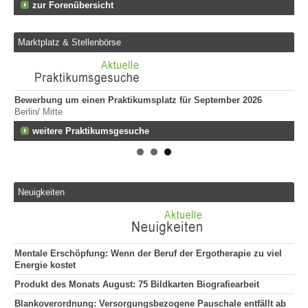
zur Forenübersicht
Marktplatz & Stellenbörse
Bewerbung um einen Praktikumsplatz für September 2026
Er
Berlin/ Mitte
Tei
20
fen
weitere Praktikumsgesuche
Er
292
Att
135
Neuigkeiten
"Er
he
120
Mentale Erschöpfung: Wenn der Beruf der Ergotherapie zu viel
Energie kostet
Produkt des Monats August: 75 Bildkarten Biografiearbeit
Blankoverordnung: Versorgungsbezogene Pauschale entfällt ab