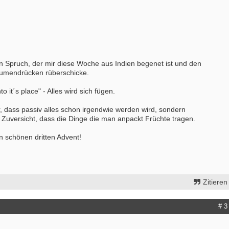
Vollzeit
20144 - Hamburg
Ergotherapeut (m/w/d)
29221 - Celle
Attraktive Stelle sucht Therapeut & 
Monatsgehalt
in Spruch, der mir diese Woche aus Indien begenet ist und den
13507 - Berlin
aumendrücken rüberschicke.
"ErgotherapeutIn (m/w/d)" gesucht -
professioneller Praxis mit herzlich
nto it´s place" - Alles wird sich fügen.
tollem Team!
12099 - Berlin
r, dass passiv alles schon irgendwie werden wird, sondern
 Zuversicht, dass die Dinge die man anpackt Früchte tragen.
Ergotherapeut (m/w/d) Köln
50996 - Köln
n schönen dritten Advent!
Ergotherapeuten (m/w/d) in Voll- od
Teilzeit und unbefristet
25524 - Itzehoe
weitere Stellenangebote
Zitieren
# 3