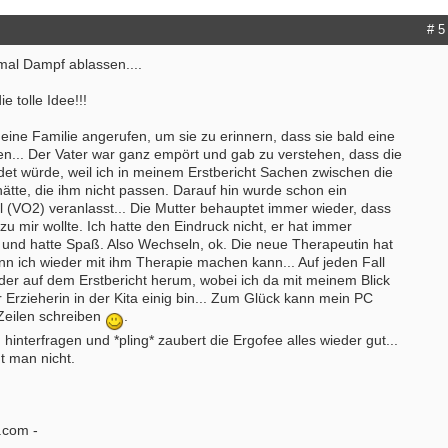
# 5
mal Dampf ablassen....
e tolle Idee!!!
ine Familie angerufen, um sie zu erinnern, dass sie bald eine
n... Der Vater war ganz empört und gab zu verstehen, dass die
det würde, weil ich in meinem Erstbericht Sachen zwischen die
ätte, die ihm nicht passen. Darauf hin wurde schon ein
(VO2) veranlasst... Die Mutter behauptet immer wieder, dass
zu mir wollte. Ich hatte den Eindruck nicht, er hat immer
t und hatte Spaß. Also Wechseln, ok. Die neue Therapeutin hat
nn ich wieder mit ihm Therapie machen kann... Auf jeden Fall
der auf dem Erstbericht herum, wobei ich da mit meinem Blick
r Erzieherin in der Kita einig bin... Zum Glück kann mein PC
 Zeilen schreiben
.
ch hinterfragen und *pling* zaubert die Ergofee alles wieder gut...
t man nicht.
.com -