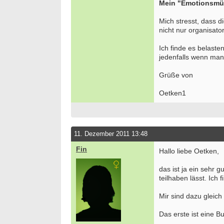
Mein "Emotionsmül
Mich stresst, dass d
nicht nur organisato
Ich finde es belast
jedenfalls wenn man 
Grüße von
Oetken1
11. Dezember 2011 13:48
Fin
Hallo liebe Oetken,
das ist ja ein sehr
teilhaben lässt. Ich 
Bewer
Septe
Berlin/
Mir sind dazu gleich
we
Das erste ist eine 