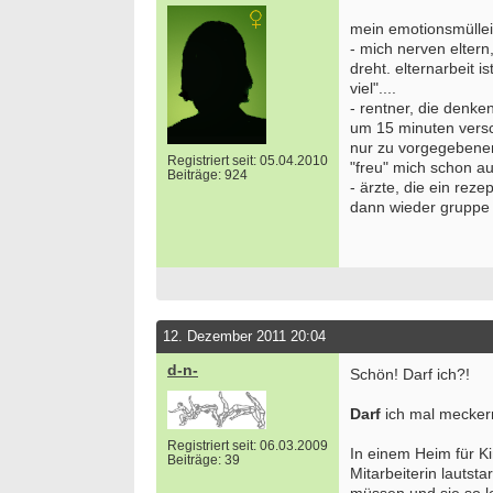
mein emotionsmülle
- mich nerven eltern
dreht. elternarbeit 
viel"....
- rentner, die denke
um 15 minuten versc
nur zu vorgegebenen 
Registriert seit: 05.04.2010
"freu" mich schon au
Beiträge: 924
- ärzte, die ein rez
dann wieder gruppe .
12. Dezember 2011 20:04
d-n-
Schön! Darf ich?!
Darf
ich mal mecker
Registriert seit: 06.03.2009
In einem Heim für K
Beiträge: 39
Mitarbeiterin lautst