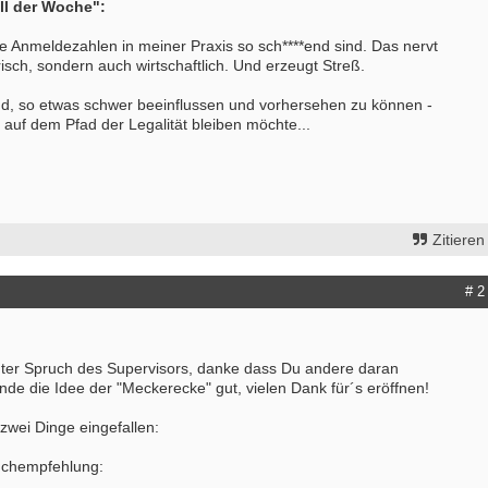
l der Woche":
ie Anmeldezahlen in meiner Praxis so sch****end sind. Das nervt
risch, sondern auch wirtschaftlich. Und erzeugt Streß.
end, so etwas schwer beeinflussen und vorhersehen zu können -
auf dem Pfad der Legalität bleiben möchte...
Zitieren
# 2
 guter Spruch des Supervisors, danke dass Du andere daran
finde die Idee der "Meckerecke" gut, vielen Dank für´s eröffnen!
bung um einen Praktikumsplatz für
Ergotherapeut*in (m/w/d) zur Erwei
mber 2026
unseres Teams gesucht
 Mitte
74731 - Walldürn
 zwei Dinge eingefallen:
itere Praktikumsgesuche
Ergotherapeut (m/w/d) für psychisc
Buchempfehlung:
funktionelle Behandlung in Teilzeit