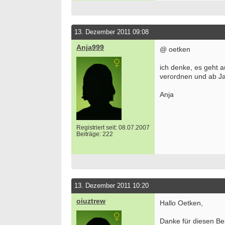
13. Dezember 2011 09:08
Anja999
@ oetken
ich denke, es geht a
verordnen und ab Ja
Anja
Registriert seit: 08.07.2007
Beiträge: 222
13. Dezember 2011 10:20
oiuztrew
Hallo Oetken,
Danke für diesen Bei