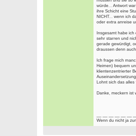
müssen und sie so l
würde... Antwort war
ihre Schicht eine S
NICHT... wenn ich d
oder extra anreise u
Insgesamt habe ich 
sehr starren und ni
gerade gewürdigt, o
draussen denn auch
Ich frage mich manch
Heimen) bequem und l
klientenzentrierter
Auseinandersetzung 
Lohnt sich das alles
Danke, meckern ist 
__ __ __ __ __ __ _
Wenn du nicht ja zu