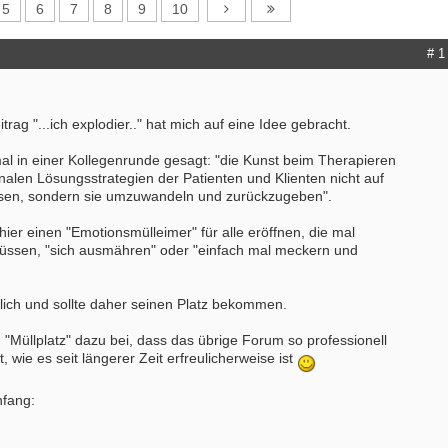
5
6
7
8
9
10
# 1
trag "...ich explodier.." hat mich auf eine Idee gebracht.
al in einer Kollegenrunde gesagt: "die Kunst beim Therapieren
ionalen Lösungsstrategien der Patienten und Klienten nicht auf
ssen, sondern sie umzuwandeln und zurückzugeben".
hier einen "Emotionsmülleimer" für alle eröffnen, die mal
üssen, "sich ausmähren" oder "einfach mal meckern und
hlich und sollte daher seinen Platz bekommen.
in "Müllplatz" dazu bei, dass das übrige Forum so professionell
t, wie es seit längerer Zeit erfreulicherweise ist
nfang: