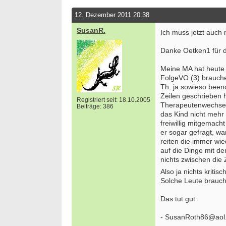
12. Dezember 2011 20:38
SusanR.
Ich muss jetzt auch 
Danke Oetken1 für di
Meine MA hat heute e
FolgeVO (3) brauche
Th. ja sowieso been
Zeilen geschrieben h
Registriert seit: 18.10.2005
Therapeutenwechsel 
Beiträge: 386
das Kind nicht mehr 
freiwillig mitgemach
er sogar gefragt, wa
reiten die immer wie
auf die Dinge mit de
nichts zwischen die
Also ja nichts kritis
Solche Leute brauch
Das tut gut.
- SusanRoth86@aol