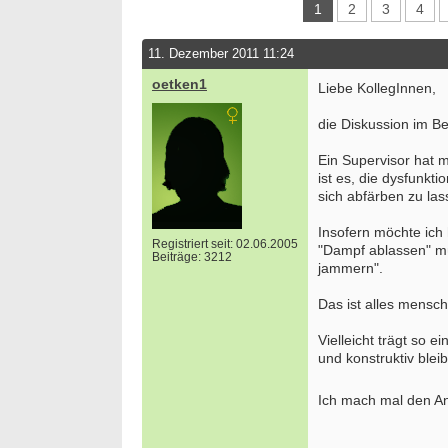
1
2
3
4
11. Dezember 2011 11:24
oetken1
Liebe KollegInnen,
die Diskussion im Bei
Ein Supervisor hat m
ist es, die dysfunkt
sich abfärben zu la
Insofern möchte ich 
Registriert seit: 02.06.2005
"Dampf ablassen" m
Beiträge: 3212
jammern".
Das ist alles mensc
Vielleicht trägt so e
und konstruktiv bleib
Ich mach mal den A