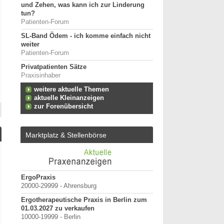
und Zehen, was kann ich zur Linderung
tun?
Patienten-Forum
SL-Band Ödem - ich komme einfach nicht
weiter
Patienten-Forum
Privatpatienten Sätze
Praxisinhaber
weitere aktuelle Themen
aktuelle Kleinanzeigen
zur Forenübersicht
Marktplatz & Stellenbörse
terung
ErgoPraxis
Bewerbung um einen P
20000-29999 - Ahrensburg
September 2026
Berlin/ Mitte
Ergotherapeutische Praxis in Berlin zum
h-
01.03.2027 zu verkaufen
weitere Praktiku
 oder
10000-19999 - Berlin