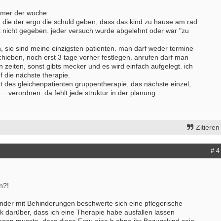
imer der woche:
, die der ergo die schuld geben, dass das kind zu hause am rad
ist nicht gegeben. jeder versuch wurde abgelehnt oder war "zu
n, sie sind meine einzigsten patienten. man darf weder termine
hieben, noch erst 3 tage vorher festlegen. anrufen darf man
zeiten, sonst gibts mecker und es wird einfach aufgelegt. ich
f die nächste therapie.
ept des gleichenpatienten gruppentherapie, das nächste einzel,
...verordnen. da fehlt jede struktur in der planung.
Zitieren
# 4
n?!
inder mit Behinderungen beschwerte sich eine pflegerische
ark darüber, dass ich eine Therapie habe ausfallen lassen