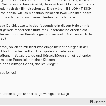
egen musste, dass diese Frau eine h ohne ihr Bezugskind sein
: Nein, das machen wir nicht, da es sich nicht lohnen würde, da
tunde nach der Einheit schon zu Ende wäre... ES LOHNT SICH
aran denke, wie ich manchmal zwischen zwei Einheiten hocke...
m zu erfahren, dass meine Klienten gar nicht da sind...
das Gefühl, dass teilweise (besonders in diesen Heimen mit
cht gerade modernen Strukturen) unsere/meine Arbeit nicht
der auch nur zur Kenntnis genommen wird... Geht es euch da
 so?
mal, ob ich es mir nicht (wie einige meiner Kollegen in den
eicht machen sollte... Brettspiele statt intensiver,
 Beübung... Spaziergänge und Hörspielhören statt eingehender
mit den Potenzialen meiner Klienten...
 für das winzige Gehalt, das ich kriege?!
was feines!
_ __ __ __ __ __ __ __ __ __
m Leben sagen kannst, sage wenigstens Na-ja.
Zitieren