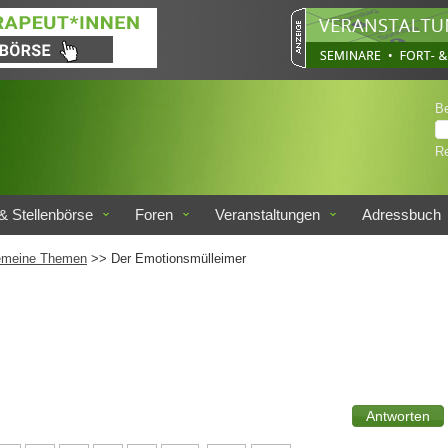
B
Re
& Stellenbörse
Foren
Veranstaltungen
Adressbuch
emeine Themen
>> Der Emotionsmülleimer