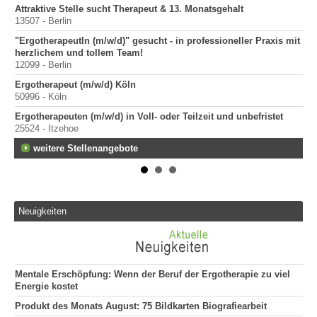
Attraktive Stelle sucht Therapeut & 13. Monatsgehalt
70
13507 - Berlin
Pr
"ErgotherapeutIn (m/w/d)" gesucht - in professioneller Praxis mit
40
herzlichem und tollem Team!
12099 - Berlin
Ergotherapeut (m/w/d) Köln
50996 - Köln
Ergotherapeuten (m/w/d) in Voll- oder Teilzeit und unbefristet
25524 - Itzehoe
weitere Stellenangebote
Neuigkeiten
Mentale Erschöpfung: Wenn der Beruf der Ergotherapie zu viel
Energie kostet
Produkt des Monats August: 75 Bildkarten Biografiearbeit