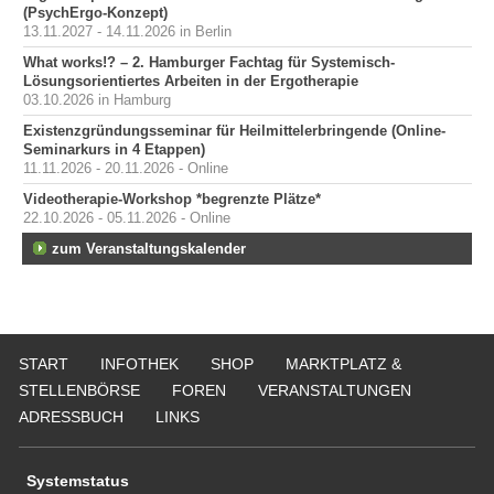
(PsychErgo-Konzept)
13.11.2027 - 14.11.2026 in Berlin
What works!? – 2. Hamburger Fachtag für Systemisch-
Lösungsorientiertes Arbeiten in der Ergotherapie
03.10.2026 in Hamburg
Existenzgründungsseminar für Heilmittelerbringende (Online-
Seminarkurs in 4 Etappen)
11.11.2026 - 20.11.2026 - Online
Videotherapie-Workshop *begrenzte Plätze*
22.10.2026 - 05.11.2026 - Online
zum Veranstaltungskalender
START
INFOTHEK
SHOP
MARKTPLATZ &
STELLENBÖRSE
FOREN
VERANSTALTUNGEN
ADRESSBUCH
LINKS
Systemstatus