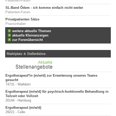
Patienten-Forum
SL-Band Ödem - ich komme einfach nicht weiter
Patienten-Forum
Privatpatienten Sätze
Praxisinhaber
weitere aktuelle Themen
aktuelle Kleinanzeigen
zur Forenübersicht
Marktplatz & Stellenbörse
Ergotherapeut*in (m/w/d) zur Erweiterung unseres Teams
Er
gesucht
200
74731 - Walldürn
Er
Ergotherapeut (m/w/d) für psychisch-funktionelle Behandlung in
100
Teilzeit oder Vollzeit
Sta
20144 - Hamburg
Pr
Ergotherapeut (m/w/d)
400
29221 - Celle
Pr