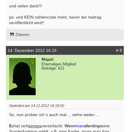
und vielen dank!!!
ps: und KEIN zahlencode mehr, bevor der beitrag
veröffentlicht wird!!
Zitieren
14. Dezember 2012 16:16
# 8
Majati
Ehemaliges Mitglied
Beiträge: 621
Geändert am 14.12.2012 16:18:00
So, nun probier ich`s auch mal.... siehe weiter....
E
shat
sich
einiges
vereinfacht.
Wenn
man
allerdings
eine
Sonderfunktion wählt, z.B. eine Farbe, muss man fürs