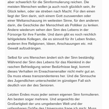
aber schwerlich für die Sinnformulierung reichen. Die
meisten Menschen wollen ja auch noch glücklich sein, ihr
Glück teilen, oder sie streben nach Macht. Für den einen
liegt der Sinn darin, sich einem Gott zuzuwenden oder
einer Weltanschauung im weitesten Sinne, für den anderen
darin, die Geschicke der Menschheit als Politiker zu lenken.
Andere wiederum sehen den Sinn des Lebens in der
Fürsorge für ihre Familie. Und dann gibt es noch reichlich
fehlgeleitete Kollegen, die es sinnvoll für ihr Leben finden,
anderen ihre Religionen, Ideen, Anschauungen etc. mit
Gewalt aufzudrängen.
Selbst für uns Menschen ändert sich der Sinn beständig:
Während der Sinn des Lebens für das Kleinkind in der
raschen Befriedigung seiner Bedürfnisse liegt, kommt
dieses Verhalten im Erwachsenenalter nicht mehr gut an.
Da muss etwas transzendenteres her. Und die Sinnsuche
des Jugendlichen unterscheidet im günstigen Fall sich
deutlich von der des Senioren.
Letzten Endes muss jeder seinen eigenen Sinn formulieren.
Am besten sogar mehrere. Und angesichts der
Großartigkeit der uns umgebenden Welt und der
unfassbaren Größe des Universums frage ich mich: Muss