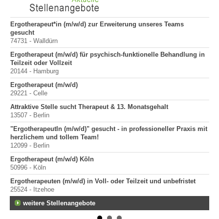
Ergotherapeut*in (m/w/d) zur Erweiterung unseres Teams
Er
gesucht
200
74731 - Walldürn
Er
Ergotherapeut (m/w/d) für psychisch-funktionelle Behandlung in
100
Teilzeit oder Vollzeit
Sta
20144 - Hamburg
Pr
Ergotherapeut (m/w/d)
400
29221 - Celle
Pr
Attraktive Stelle sucht Therapeut & 13. Monatsgehalt
70
13507 - Berlin
Pr
"ErgotherapeutIn (m/w/d)" gesucht - in professioneller Praxis mit
40
herzlichem und tollem Team!
12099 - Berlin
Ergotherapeut (m/w/d) Köln
50996 - Köln
Ergotherapeuten (m/w/d) in Voll- oder Teilzeit und unbefristet
25524 - Itzehoe
weitere Stellenangebote