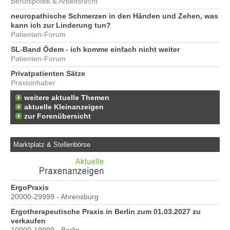
Berufspolitik & Arbeitsrecht
neuropathische Schmerzen in den Händen und Zehen, was
kann ich zur Linderung tun?
Patienten-Forum
SL-Band Ödem - ich komme einfach nicht weiter
Patienten-Forum
Privatpatienten Sätze
Praxisinhaber
weitere aktuelle Themen
aktuelle Kleinanzeigen
zur Forenübersicht
Marktplatz & Stellenbörse
e
ErgoPraxis
Be
20000-29999 - Ahrensburg
Ber
Ergotherapeutische Praxis in Berlin zum 01.03.2027 zu
verkaufen